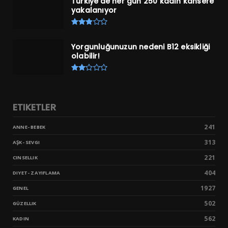
Türkiye'de her gün 250 kadın kansere
yakalanıyor
Yorgunluğunuzun nedeni B12 eksikliği
olabilir!
ETIKETLER
241
ANNE- BEBEK
313
AŞK- SEVGI
221
CINSELLIK
404
DIYET- ZAYIFLAMA
1927
GENEL
502
GÜZELLIK
562
KADIN