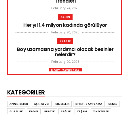
Trendleri
February 24, 2025
KADIN
Her yıl 1,4 milyon kadında görülüyor
February 20, 2025
PRATIK
Boy uzamasına yardımcı olacak besinler
nelerdir?
February 20, 2025
DIYET- ZAYIFLAMA
Başarılı diyet sürdürülebilir olandır
February 10, 2025
KATEGORILER
GENEL
Leke ve çatlak tedavisinde radyofrekans
ANNE- BEBEK
AŞK- SEVGI
CINSELLIK
DIYET- ZAYIFLAMA
GENEL
yöntemi
GÜZELLIK
KADIN
PRATIK
SAĞLIK
YAŞAM
YIYECEKLER
February 02, 2025
ADVERTORIAL