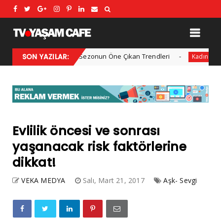
2025 Kış Modası: Sezonun Öne Çıkan Trendleri
SON YAZILAR:
Her yıl 
Kadın
Evlilik öncesi ve sonrası
yaşanacak risk faktörlerine
dikkat!
VEKA MEDYA
Salı, Mart 21, 2017
Aşk- Sevgi