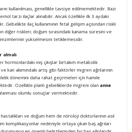
çların kullanılması, genellikle tavsiye edilmemektedir. Bazı
 tarzı ilaçlar alınabilir. Ancak özellikle ilk 3 aydaki
. Gebelikte ilaç kullanımının fetal gelişim açısından riskli
nın diğer riskleri; doğum sırasındaki kanama süresini ve
enzimlerinin yükselmesini tetiklemesidir.
r almalı
 hormonlardaki iniş çıkışlar birtakım metabolik
ve kan akımındaki artış gibi faktörler migren ağrılarının
elik dönemini daha rahat geçirmeleri için hamile
tedir. Özellikle planlı gebeliklerde migreni olan
anne
ulanması olumlu sonuçlar vermektedir.
hastalıkları ve doğum hem de nöroloji doktorlarının asıl
ım komplikasyonlar nedeniyle ortaya çıkan baş ağrıları
durumunun en önemli belirtilerinden bir baş ağrılarıdır.