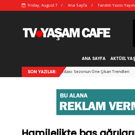
Friday, August 7
Ana Sayfa
Tanıtım Yazısı Yayın
ANA SAYFA
AKTÜEL YA
2025 Kış Modası: Sezonun Öne Çıkan Trendleri
SON YAZILAR:
vertorial
Kadın
Hamilelikte baş ağrıları