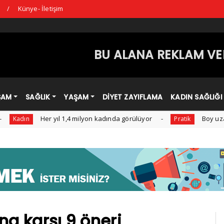
ı
Künye- İletişim
BU ALANA REKLAM VER
ŞAM
SAĞLIK
YAŞAM
DİYET ZAYIFLAMA
KADIN SAĞLIĞI
Her yıl 1,4 milyon kadında görülüyor
Boy uzamasına yar
Pratik
na karşı 9 öneri