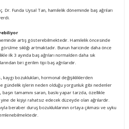
 Dr. Funda Uysal Tan, hamilelik döneminde baş ağrıları
erdi.
yebiliyor
döneminde artış gösterebilmektedir. Hamilelik öncesinde
 görülme sıklığı artmaktadır. Bunun haricinde daha önce
kle ilk 3 ayında baş ağrıları normalden daha sık
rından biri gerilim tipi baş ağrılarıdır.
s, kaygı bozuklukları, hormonal değişikliklerden
rde gündelik işlerin neden olduğu yorgunluk gibi nedenler
ı, başın tamamını saran, baskı yapar tarzda, özellikle
ine de kişiyi rahatsız edecek düzeyde olan ağrılardır.
ımıyla beraber duruş bozukluklarının ortaya çıkması ve uyku
zlemlenebilmektedir.