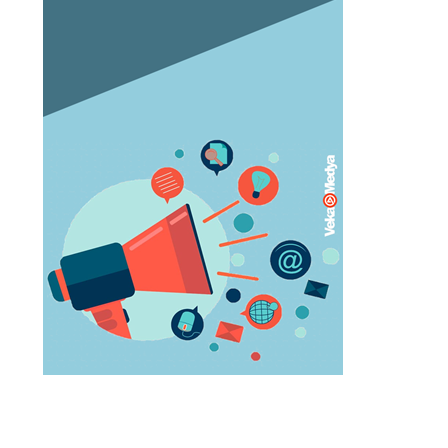
Orgazm olan kadınlar daha çabuk
hamile kalıyor
May 05, 2023