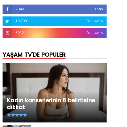
2340
Fans
13.290
Followers
5212
Followers
YAŞAM TV'DE POPÜLER
Kadın kanserlerinin 8 belirtisine
dikkat