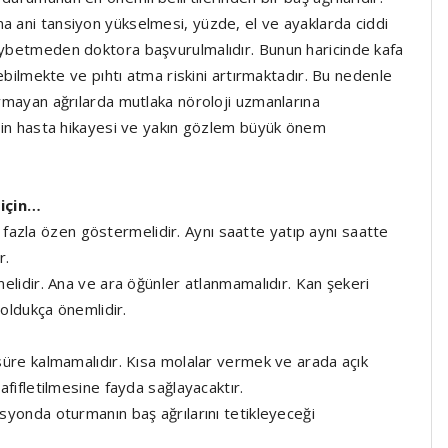
a ani tansiyon yükselmesi, yüzde, el ve ayaklarda ciddi
kaybetmeden doktora başvurulmalıdır. Bunun haricinde kafa
eyebilmekte ve pıhtı atma riskini artırmaktadır. Bu nedenle
uymayan ağrılarda mutlaka nöroloji uzmanlarına
 için hasta hikayesi ve yakın gözlem büyük önem
 için…
azla özen göstermelidir. Aynı saatte yatıp aynı saatte
r.
lmelidir. Ana ve ara öğünler atlanmamalıdır. Kan şekeri
r oldukça önemlidir.
 süre kalmamalıdır. Kısa molalar vermek ve arada açık
hafifletilmesine fayda sağlayacaktır.
isyonda oturmanın baş ağrılarını tetikleyeceği