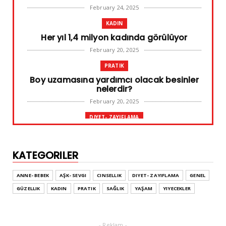
February 24, 2025
KADIN
Her yıl 1,4 milyon kadında görülüyor
February 20, 2025
PRATIK
Boy uzamasına yardımcı olacak besinler
nelerdir?
February 20, 2025
DIYET- ZAYIFLAMA
Başarılı diyet sürdürülebilir olandır
February 10, 2025
KATEGORILER
GENEL
Leke ve çatlak tedavisinde radyofrekans
ANNE- BEBEK
AŞK- SEVGI
CINSELLIK
DIYET- ZAYIFLAMA
GENEL
yöntemi
GÜZELLIK
KADIN
PRATIK
SAĞLIK
YAŞAM
YIYECEKLER
February 02, 2025
ADVERTORIAL
Dufold Etiketler Hakkında Bilgi
- Reklam -