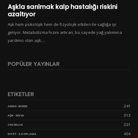
Aşkla sarılmak kalp hastalığı riskini
azaltıyor
Aşk hem psikolojik hem de fizyolojik etkileri ile sağlığa iyi
geliyor. Metabolizma hızını artıran, bu sayede yağ yakımına
yardımcı olan aşk;...
POPÜLER YAYINLAR
ETIKETLER
241
ANNE- BEBEK
313
AŞK- SEVGI
221
CINSELLIK
404
DIYET- ZAYIFLAMA