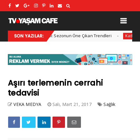
2025 Kış Modası: Sezonun Öne Çıkan Trendleri
SON YAZILAR:
Her 
al
Kadın
Aşırı terlemenin cerrahi
tedavisi
VEKA MEDYA
Salı, Mart 21, 2017
Sağlık