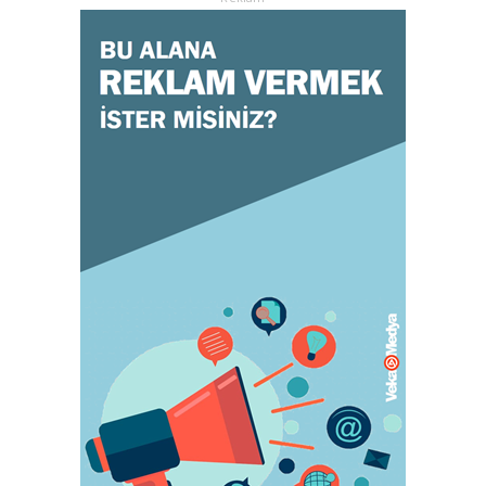
October 26, 2023
GENEL
Doğru ayakkabı mutlu çocuk!
July 31, 2023
KADIN
Orgazm olan kadınlar daha çabuk hamile
kalıyor
May 05, 2023