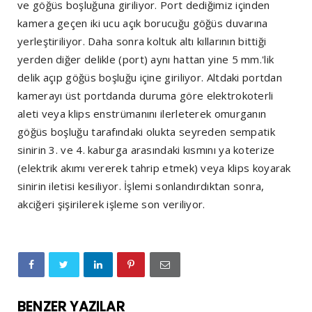
ve göğüs boşluğuna giriliyor. Port dediğimiz içinden
kamera geçen iki ucu açık borucuğu göğüs duvarına
yerleştiriliyor. Daha sonra koltuk altı kıllarının bittiği
yerden diğer delikle (port) aynı hattan yine 5 mm.'lik
delik açıp göğüs boşluğu içine giriliyor. Altdaki portdan
kamerayı üst portdanda duruma göre elektrokoterli
aleti veya klips enstrümanını ilerleterek omurganın
göğüs boşluğu tarafındaki olukta seyreden sempatik
sinirin 3. ve 4. kaburga arasındaki kısmını ya koterize
(elektrik akımı vererek tahrip etmek) veya klips koyarak
sinirin iletisi kesiliyor. İşlemi sonlandırdıktan sonra,
akciğeri şişirilerek işleme son veriliyor.
BENZER YAZILAR