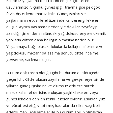
Ellerimiz yaşlanma belirtilerini en çok gösteren
uzuvlarımızdır, çünkü güneş ışığı, travma gibi pek çok
fazla dış etkene maruz kalır. Güneş ışınları ve
yaşlanmanın etkisi ile el üzerinde kahverengi lekeler
oluşur. Ayrıca yaşlanma nedeniyle dokular zayıflayıp
azaldığı için el derisi altındaki yağ dokusu eriyerek kemik
yapıların ciltten daha belirgin olmasına neden olur.
Yaşlanmaya bağlı olarak dokularda kollajen liflerinde ve
yağ dokusu miktarında azalma sonucu ciltte incelme,
gevşeme, sarkma oluşur.
Bu tüm dokularda olduğu gibi bu durum el cildi içinde
geçerlidir. Ciltte oluşan zayıflama ve gevşemeye bir de
yıllarca güneş ışınlarına ve olumsuz etkilere sürekli
maruz kalan el derisinde oluşan yaşlılık lekeleri veya
güneş lekeleri denilen renkli lekeler eklenir. Eskiden yüz
ve vücut estetiği yaptırmış hastalar da eller yaşı belli
ederdi. Yeni uygulamalar ile bu durum sorun olmaktan