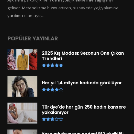
Aşk hem psikolojik hem de fizyolojik etkileri ile sağlığa iyi
geliyor. Metabolizma hızını artıran, bu sayede yağ yakımına
yardımcı olan aşk;...
POPÜLER YAYINLAR
2025 Kış Modası: Sezonun Öne Çıkan
Trendleri
Her yıl 1,4 milyon kadında görülüyor
Türkiye'de her gün 250 kadın kansere
yakalanıyor
Yorgunluğunuzun nedeni B12 eksikliği