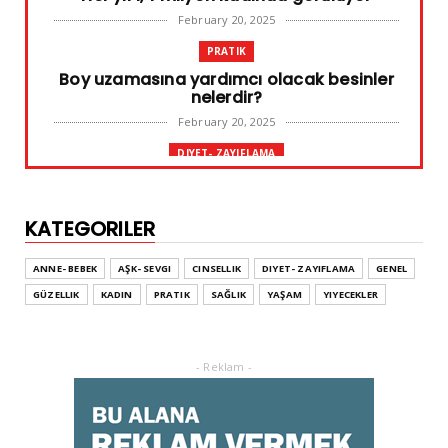
February 20, 2025
PRATIK
Boy uzamasına yardımcı olacak besinler
nelerdir?
February 20, 2025
DIYET- ZAYIFLAMA
Başarılı diyet sürdürülebilir olandır
February 10, 2025
KATEGORILER
GENEL
Leke ve çatlak tedavisinde radyofrekans
ANNE- BEBEK
AŞK- SEVGI
CINSELLIK
DIYET- ZAYIFLAMA
GENEL
yöntemi
GÜZELLIK
KADIN
PRATIK
SAĞLIK
YAŞAM
YIYECEKLER
February 02, 2025
ADVERTORIAL
Dufold Etiketler Hakkında Bilgi
- Reklam -
October 26, 2023
GENEL