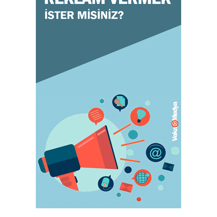
Doğru ayakkabı mutlu çocuk!
July 31, 2023
KADIN
Orgazm olan kadınlar daha çabuk hamile
kalıyor
May 05, 2023