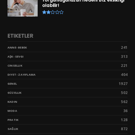
olabilir!
ETIKETLER
241
ANNE- BEBEK
313
AŞK- SEVGI
221
CINSELLIK
404
DIYET- ZAYIFLAMA
1927
GENEL
502
GÜZELLIK
562
KADIN
36
MODA
128
PRATIK
872
SAĞLIK