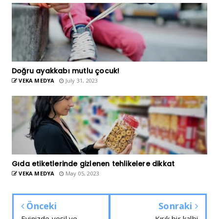
Doğru ayakkabı mutlu çocuk!
VEKA MEDYA
July 31, 2023
Gıda etiketlerinde gizlenen tehlikelere dikkat
VEKA MEDYA
May 05, 2023
Önceki
Sonraki
Evinizde yeşil ve
Kırık bir kalbi