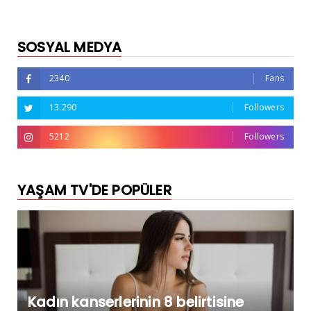
SOSYAL MEDYA
2340
Fans
13.290
Followers
5212
Followers
YAŞAM TV'DE POPÜLER
Kadın kanserlerinin 8 belirtisine