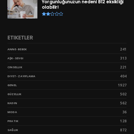
Yorgunluğunuzun nedeni B12 eksikliği
olabilir!
ETIKETLER
241
ANNE- BEBEK
313
AŞK- SEVGI
221
CINSELLIK
404
DIYET- ZAYIFLAMA
1927
GENEL
502
GÜZELLIK
562
KADIN
36
MODA
128
PRATIK
872
SAĞLIK