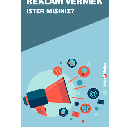
Doğru ayakkabı mutlu çocuk!
July 31, 2023
KADIN
Orgazm olan kadınlar daha çabuk hamile
kalıyor
May 05, 2023