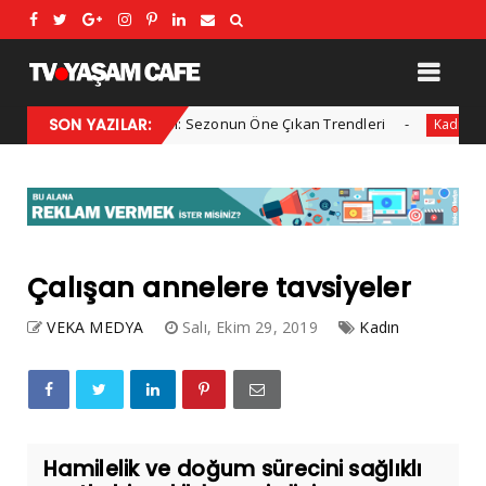
2025 Kış Modası: Sezonun Öne Çıkan Trendleri
SON YAZILAR:
Her y
l
Kadın
Çalışan annelere tavsiyeler
VEKA MEDYA
Salı, Ekim 29, 2019
Kadın
Hamilelik ve doğum sürecini sağlıklı