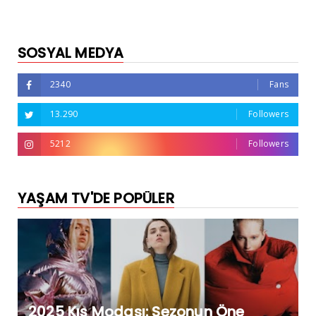
SOSYAL MEDYA
2340
Fans
13.290
Followers
5212
Followers
YAŞAM TV'DE POPÜLER
2025 Kış Modası: Sezonun Öne