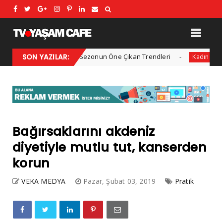
2025 Kış Modası: Sezonun Öne Çıkan Trendleri
SON YAZILAR:
Her yıl 
Kadın
Bağırsaklarını akdeniz
diyetiyle mutlu tut, kanserden
korun
VEKA MEDYA
Pazar, Şubat 03, 2019
Pratik