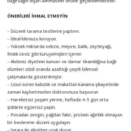
bağırsağın dışarı alınmasının önüne geçilebilmektedir.
ÖNERİLERİ İHMAL ETMEYİN
- Düzenli tarama testlerini yaptırın.
- İdeal kilonuzu koruyun.
- Yüksek miktarda sebze, meyve, balık, zeytinyağı,
fındık ceviz gibi kuruyemişleri içeren
- Akdeniz diyetinin kanser ve damar tıkanıklığına bağlı
ölümleri ciddi oranda azalttığı çeşitli bilimsel
çalışmalarda gösterilmiştir.
- Uzun süren kabızlık ve makattan kanama şikayetinde
zaman kaybetmeden doktorunuza başvurun
- Hareketsiz yaşam yerine, haftada 4-5 gün orta
şiddete egzersiz yapın.
- Posadan zengin, yağdan fakir, protein ağırlıklı olmayan
bir beslenme düzeni uygulayın.
- Sigara ile alkolden uzak durun.