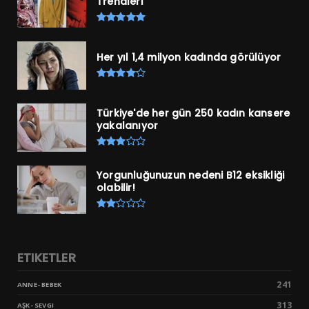
Trendleri
Her yıl 1,4 milyon kadında görülüyor
Türkiye'de her gün 250 kadın kansere
yakalanıyor
Yorgunluğunuzun nedeni B12 eksikliği
olabilir!
ETIKETLER
241
ANNE- BEBEK
313
AŞK- SEVGI