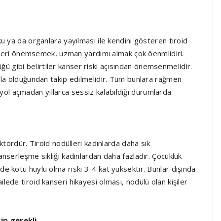
u ya da organlara yayılması ile kendini gösteren tiroid
tileri önemsemek, uzman yardımı almak çok öenmlidiri.
lüğü gibi belirtiler kanser riski açısından önemsenmelidir.
zla olduğundan takip edilmelidir. Tüm bunlara rağmen
e yol açmadan yıllarca sessiz kalabildiği durumlarda
ktördür. Tiroid nodülleri kadınlarda daha sık
nserleşme sıklığı kadınlardan daha fazladır. Çocukluk
 kötü huylu olma riski 3-4 kat yüksektir. Bunlar dışında
ede tiroid kanseri hikayesi olması, nodülü olan kişiler
ip gerekli