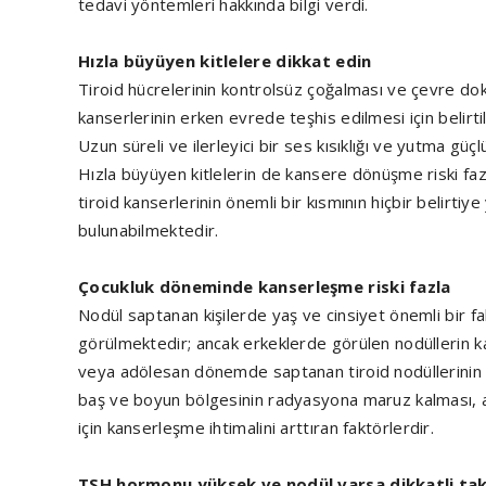
tedavi yöntemleri hakkında bilgi verdi.
Hızla büyüyen kitlelere dikkat edin
Tiroid hücrelerinin kontrolsüz çoğalması ve çevre dok
kanserlerinin erken evrede teşhis edilmesi için belir
Uzun süreli ve ilerleyici bir ses kısıklığı ve yutma güç
Hızla büyüyen kitlelerin de kansere dönüşme riski fa
tiroid kanserlerinin önemli bir kısmının hiçbir belirtiy
bulunabilmektedir.
Çocukluk döneminde kanserleşme riski fazla
Nodül saptanan kişilerde yaş ve cinsiyet önemli bir fa
görülmektedir; ancak erkeklerde görülen nodüllerin ka
veya adölesan dönemde saptanan tiroid nodüllerinin de
baş ve boyun bölgesinin radyasyona maruz kalması, ail
için kanserleşme ihtimalini arttıran faktörlerdir.
TSH hormonu yüksek ve nodül varsa dikkatli tak