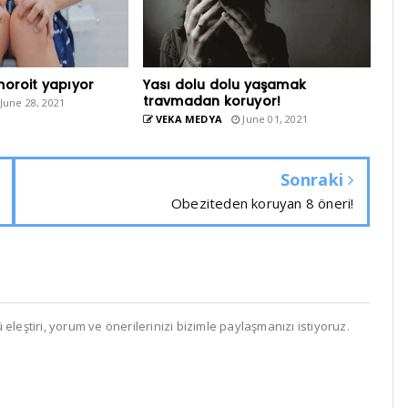
moroit yapıyor
Yası dolu dolu yaşamak
travmadan koruyor!
June 28, 2021
VEKA MEDYA
June 01, 2021
Sonraki
Obeziteden koruyan 8 öneri!
leştiri, yorum ve önerilerinizi bizimle paylaşmanızı istiyoruz.