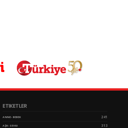
ETIKETLER
241
ANNE- BEBEK
313
AŞK- SEVGI