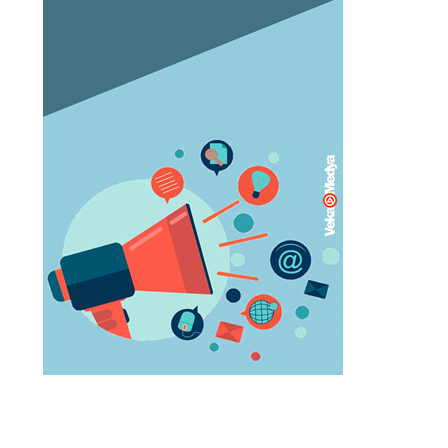
Orgazm olan kadınlar daha çabuk
hamile kalıyor
May 05, 2023