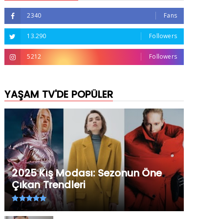
2340
Fans
13.290
Followers
5212
Followers
YAŞAM TV'DE POPÜLER
2025 Kış Modası: Sezonun Öne
Çıkan Trendleri