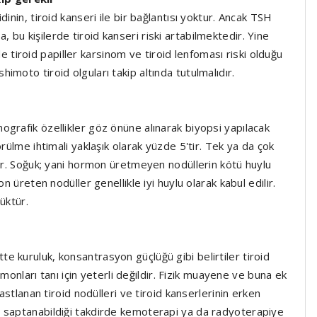
inin, tiroid kanseri ile bir bağlantısı yoktur. Ancak TSH
bu kişilerde tiroid kanseri riski artabilmektedir. Yine
 de tiroid papiller karsinom ve tiroid lenfoması riski olduğu
moto tiroid olguları takip altında tutulmalıdır.
grafik özellikler göz önüne alınarak biyopsi yapılacak
rülme ihtimali yaklaşık olarak yüzde 5'tir. Tek ya da çok
dır. Soğuk; yani hormon üretmeyen nodüllerin kötü huylu
n üreten nodüller genellikle iyi huylu olarak kabul edilir.
üktür.
iltte kuruluk, konsantrasyon güçlüğü gibi belirtiler tiroid
ormonları tanı için yeterli değildir. Fizik muayene ve buna ek
astlanan tiroid nodülleri ve tiroid kanserlerinin erken
e saptanabildiği takdirde kemoterapi ya da radyoterapiye