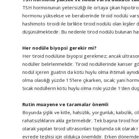
TSH hormonunun yetersizliği ile ortaya çıkan hipotiroid
hormonu yüksekse ve beraberinde tiroid nodülü varsa, 
hashimoto tiroidi ile birlikte tiroid nodülü olan kişiler
düşünülmektedir. Bu nedenle tirod nodülü bulunan hashi
Her nodüle biyopsi gerekir mi?
Her tiroid nodülüne biyopsi gerekmez; ancak ultrasono
nodüller belirlenmelidir. Tiroid nodüllerinde kanser gö
nodül içeren guatrın da kötü huylu olma ihtimali aynı
olma olasılığı yüzde 15'lere çıkarken, sıcak; yani hormo
Sıcak nodüllerin kötü huylu olma riski yüzde 1'den düş
Rutin muayene ve taramalar önemli
Boyunda şişlik ve kitle, halsizlik, yorgunluk, kabızlık, c
rahatsızlıklarını akla getirmelidir. Tek başına tiroid h
olarak yapılan tiroid ultrasonları toplumda sık olarak r
evrede teşhisi için oldukça önemlidir. Erken dönemd