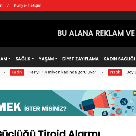
nı
Künye- İletişim
BU ALANA REKLAM VER
ŞAM
SAĞLIK
YAŞAM
DİYET ZAYIFLAMA
KADIN SAĞLIĞI
Her yıl 1,4 milyon kadında görülüyor
Boy uzamasına
dın
Pratik
Güçlüğü Tiroid Alarmı