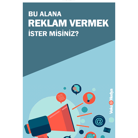
October 26, 2023
GENEL
Doğru ayakkabı mutlu çocuk!
July 31, 2023
KADIN
Orgazm olan kadınlar daha çabuk hamile
kalıyor
May 05, 2023