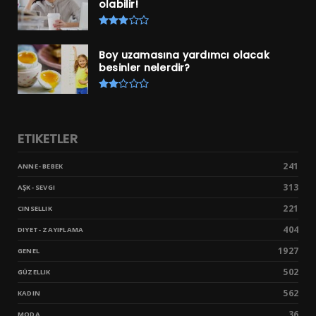
olabilir!
Boy uzamasına yardımcı olacak
besinler nelerdir?
ETIKETLER
241
ANNE- BEBEK
313
AŞK- SEVGI
221
CINSELLIK
404
DIYET- ZAYIFLAMA
1927
GENEL
502
GÜZELLIK
562
KADIN
36
MODA