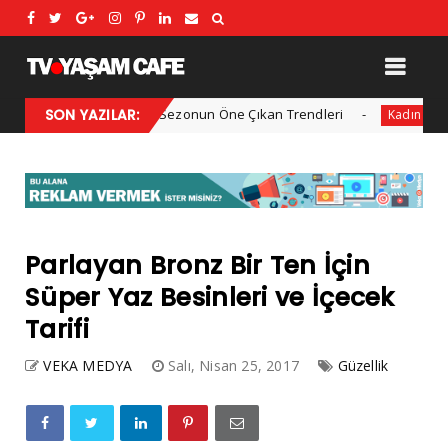
2025 Kış Modası: Sezonun Öne Çıkan Trendleri
SON YAZILAR:
Her yıl 
Kadın
Parlayan Bronz Bir Ten İçin
Süper Yaz Besinleri ve İçecek
Tarifi
VEKA MEDYA
Salı, Nisan 25, 2017
Güzellik