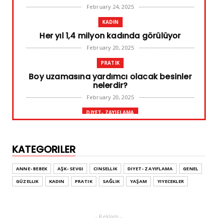
February 24, 2025
KADIN
Her yıl 1,4 milyon kadında görülüyor
February 20, 2025
PRATIK
Boy uzamasına yardımcı olacak besinler
nelerdir?
February 20, 2025
DIYET- ZAYIFLAMA
Başarılı diyet sürdürülebilir olandır
February 10, 2025
KATEGORILER
GENEL
Leke ve çatlak tedavisinde radyofrekans
ANNE- BEBEK
AŞK- SEVGI
CINSELLIK
DIYET- ZAYIFLAMA
GENEL
yöntemi
GÜZELLIK
KADIN
PRATIK
SAĞLIK
YAŞAM
YIYECEKLER
February 02, 2025
ADVERTORIAL
Dufold Etiketler Hakkında Bilgi
- Reklam -