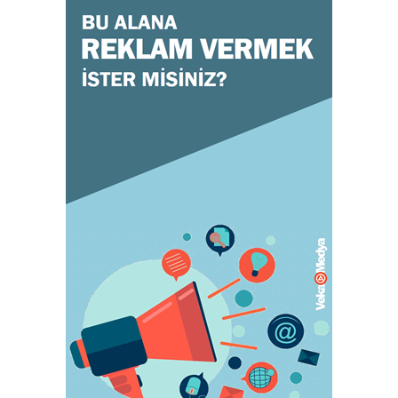
October 26, 2023
GENEL
Doğru ayakkabı mutlu çocuk!
July 31, 2023
KADIN
Orgazm olan kadınlar daha çabuk hamile
kalıyor
May 05, 2023