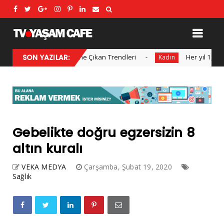
Modası: Sezonun Öne Çıkan Trendleri
SON YAZILAR:
Her yıl 1,4 milyon k
Kadın
Gebelikte doğru egzersizin 8
altın kuralı
VEKA MEDYA
Çarşamba, Şubat 19, 2020
Sağlık