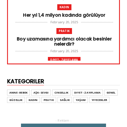
KADIN
Her yıl 1,4 milyon kadında görülüyor
February 20, 2025
PRATIK
Boy uzamasına yardımcı olacak besinler
nelerdir?
February 20, 2025
DIYET- ZAYIFLAMA
Başarılı diyet sürdürülebilir olandır
February 10, 2025
KATEGORILER
GENEL
Leke ve çatlak tedavisinde radyofrekans
ANNE- BEBEK
AŞK- SEVGI
CINSELLIK
DIYET- ZAYIFLAMA
GENEL
yöntemi
GÜZELLIK
KADIN
PRATIK
SAĞLIK
YAŞAM
YIYECEKLER
February 02, 2025
ADVERTORIAL
Dufold Etiketler Hakkında Bilgi
- Reklam -