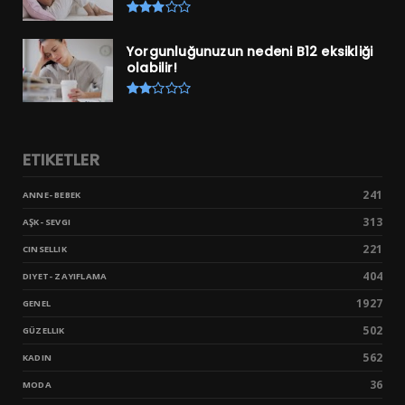
Yorgunluğunuzun nedeni B12 eksikliği
olabilir!
ETIKETLER
241
ANNE- BEBEK
313
AŞK- SEVGI
221
CINSELLIK
404
DIYET- ZAYIFLAMA
1927
GENEL
502
GÜZELLIK
562
KADIN
36
MODA