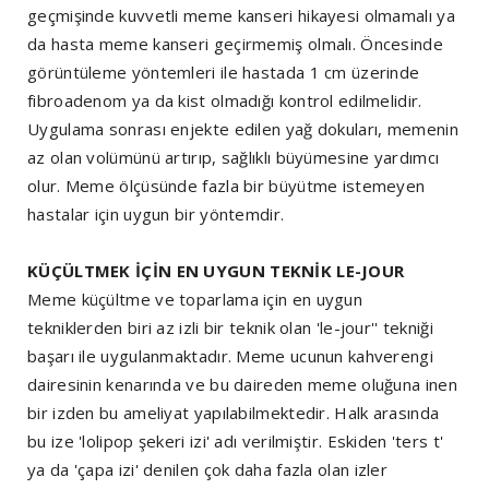
geçmişinde kuvvetli meme kanseri hikayesi olmamalı ya
da hasta meme kanseri geçirmemiş olmalı. Öncesinde
görüntüleme yöntemleri ile hastada 1 cm üzerinde
fibroadenom ya da kist olmadığı kontrol edilmelidir.
Uygulama sonrası enjekte edilen yağ dokuları, memenin
az olan volümünü artırıp, sağlıklı büyümesine yardımcı
olur. Meme ölçüsünde fazla bir büyütme istemeyen
hastalar için uygun bir yöntemdir.
KÜÇÜLTMEK İÇİN EN UYGUN TEKNİK LE-JOUR
Meme küçültme ve toparlama için en uygun
tekniklerden biri az izli bir teknik olan 'le-jour'' tekniği
başarı ile uygulanmaktadır. Meme ucunun kahverengi
dairesinin kenarında ve bu daireden meme oluğuna inen
bir izden bu ameliyat yapılabilmektedir. Halk arasında
bu ize 'lolipop şekeri izi' adı verilmiştir. Eskiden 'ters t'
ya da 'çapa izi' denilen çok daha fazla olan izler