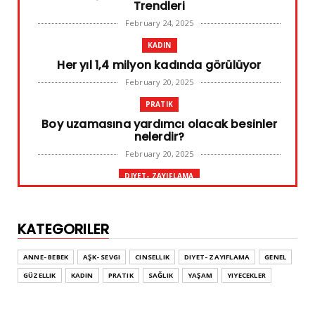
Trendleri
February 24, 2025
KADIN
Her yıl 1,4 milyon kadında görülüyor
February 20, 2025
PRATIK
Boy uzamasına yardımcı olacak besinler
nelerdir?
February 20, 2025
DIYET- ZAYIFLAMA
Başarılı diyet sürdürülebilir olandır
February 10, 2025
KATEGORILER
GENEL
Leke ve çatlak tedavisinde radyofrekans
ANNE- BEBEK
AŞK- SEVGI
CINSELLIK
DIYET- ZAYIFLAMA
GENEL
yöntemi
GÜZELLIK
KADIN
PRATIK
SAĞLIK
YAŞAM
YIYECEKLER
February 02, 2025
ADVERTORIAL