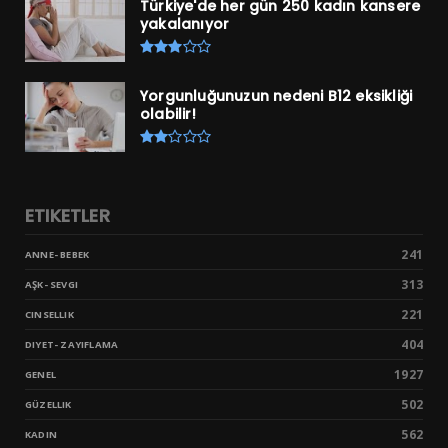
Türkiye'de her gün 250 kadın kansere
yakalanıyor
Yorgunluğunuzun nedeni B12 eksikliği
olabilir!
ETIKETLER
241
ANNE- BEBEK
313
AŞK- SEVGI
221
CINSELLIK
404
DIYET- ZAYIFLAMA
1927
GENEL
502
GÜZELLIK
562
KADIN