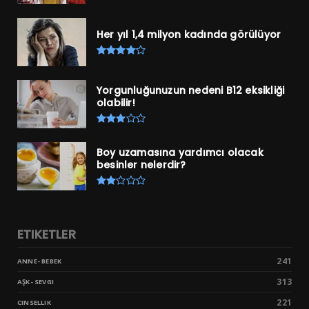
Her yıl 1,4 milyon kadında görülüyor
Yorgunluğunuzun nedeni B12 eksikliği
olabilir!
Boy uzamasına yardımcı olacak
besinler nelerdir?
ETIKETLER
241
ANNE- BEBEK
313
AŞK- SEVGI
221
CINSELLIK