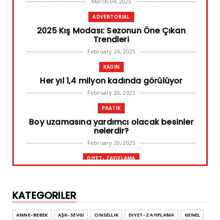
March 04, 2025
ADVERTORIAL
2025 Kış Modası: Sezonun Öne Çıkan
Trendleri
February 24, 2025
KADIN
Her yıl 1,4 milyon kadında görülüyor
February 20, 2025
PRATIK
Boy uzamasına yardımcı olacak besinler
nelerdir?
February 20, 2025
DIYET- ZAYIFLAMA
Başarılı diyet sürdürülebilir olandır
February 10, 2025
KATEGORILER
GENEL
Leke ve çatlak tedavisinde radyofrekans
ANNE- BEBEK
AŞK- SEVGI
CINSELLIK
DIYET- ZAYIFLAMA
GENEL