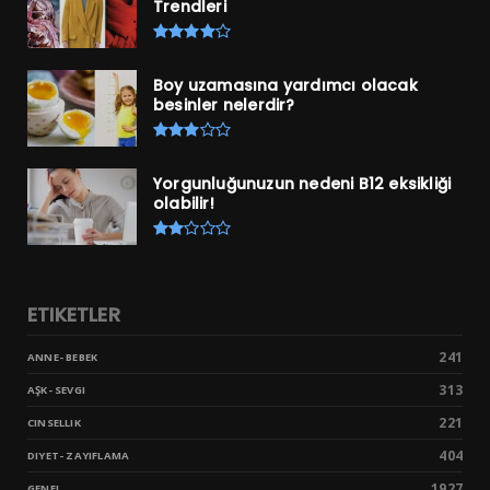
Trendleri
Boy uzamasına yardımcı olacak
besinler nelerdir?
Yorgunluğunuzun nedeni B12 eksikliği
olabilir!
ETIKETLER
241
ANNE- BEBEK
313
AŞK- SEVGI
221
CINSELLIK
404
DIYET- ZAYIFLAMA
1927
GENEL