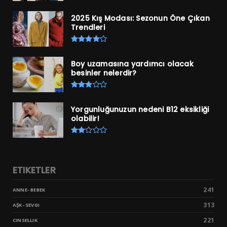
2025 Kış Modası: Sezonun Öne Çıkan
Trendleri
Boy uzamasına yardımcı olacak
besinler nelerdir?
Yorgunluğunuzun nedeni B12 eksikliği
olabilir!
ETIKETLER
241
ANNE- BEBEK
313
AŞK- SEVGI
221
CINSELLIK