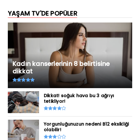
YAŞAM TV'DE POPÜLER
Kadın kanserlerinin 8 belirtisine
dikkat
Dikkat! soğuk hava bu 3 ağrıyı
tetikliyor!
Yorgunluğunuzun nedeni B12 eksikliği
olabilir!