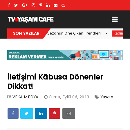
2025 Kış Modası: Sezonun Öne Çıkan Trendleri
SON YAZILAR:
Her yıl
Kadın
İletişimi Kâbusa Dönenler
Dikkat!
VEKA MEDYA
Cuma, Eylül 06, 2013
Yaşam