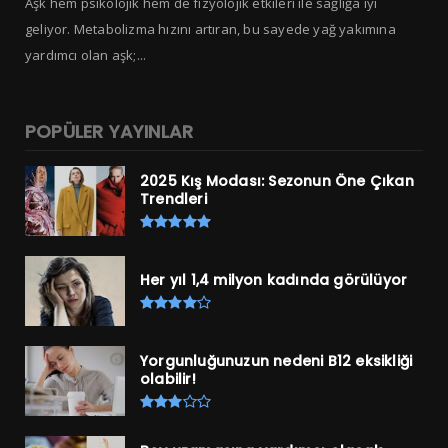
Aşk hem psikolojik hem de fizyolojik etkileri ile sağlığa iyi
geliyor. Metabolizma hızını artıran, bu sayede yağ yakımına
yardımcı olan aşk;...
POPÜLER YAYINLAR
2025 Kış Modası: Sezonun Öne Çıkan
Trendleri
Her yıl 1,4 milyon kadında görülüyor
Yorgunluğunuzun nedeni B12 eksikliği
olabilir!