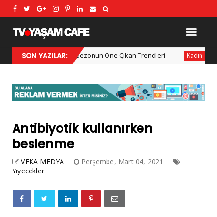
2025 Kış Modası: Sezonun Öne Çıkan Trendleri
SON YAZILAR:
Her yıl 
Kadın
Antibiyotik kullanırken
beslenme
VEKA MEDYA
Perşembe, Mart 04, 2021
Yiyecekler