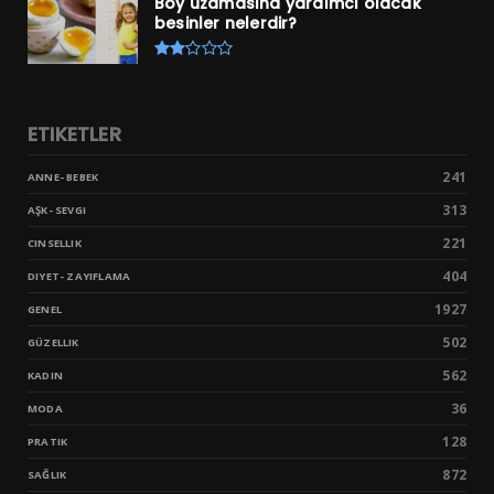
Boy uzamasına yardımcı olacak
besinler nelerdir?
ETIKETLER
241
ANNE- BEBEK
313
AŞK- SEVGI
221
CINSELLIK
404
DIYET- ZAYIFLAMA
1927
GENEL
502
GÜZELLIK
562
KADIN
36
MODA
128
PRATIK
872
SAĞLIK