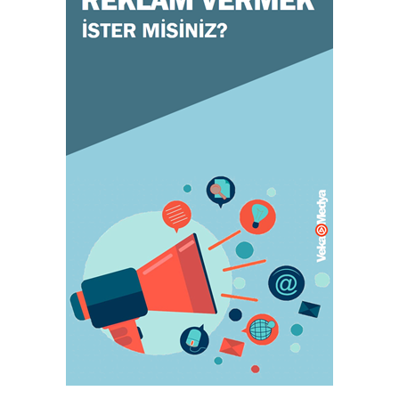
Doğru ayakkabı mutlu çocuk!
July 31, 2023
KADIN
Orgazm olan kadınlar daha çabuk hamile
kalıyor
May 05, 2023