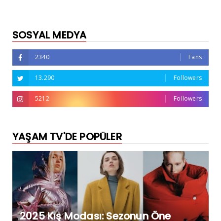
SOSYAL MEDYA
2340
Fans
13.290
Followers
5212
Followers
YAŞAM TV'DE POPÜLER
2025 Kış Modası: Sezonun Öne