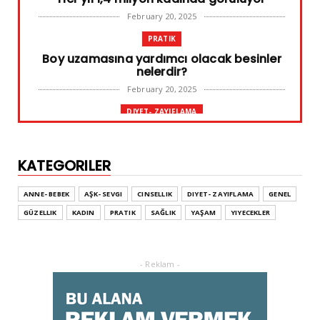
February 20, 2025
PRATIK
Boy uzamasına yardımcı olacak besinler
nelerdir?
February 20, 2025
DIYET- ZAYIFLAMA
Başarılı diyet sürdürülebilir olandır
February 10, 2025
KATEGORILER
GENEL
Leke ve çatlak tedavisinde radyofrekans
ANNE- BEBEK
AŞK- SEVGI
CINSELLIK
DIYET- ZAYIFLAMA
GENEL
yöntemi
GÜZELLIK
KADIN
PRATIK
SAĞLIK
YAŞAM
YIYECEKLER
February 02, 2025
ADVERTORIAL
Dufold Etiketler Hakkında Bilgi
- Reklam -
October 26, 2023
GENEL