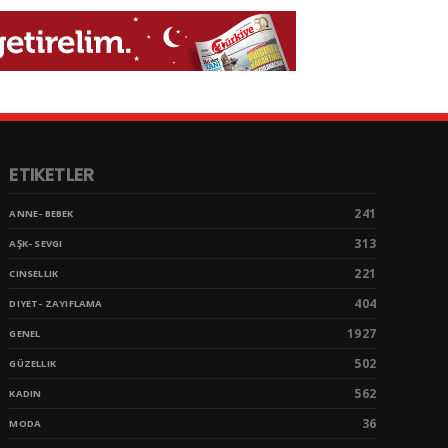
ETIKETLER
241
ANNE- BEBEK
313
AŞK- SEVGI
221
CINSELLIK
404
DIYET- ZAYIFLAMA
1927
GENEL
502
GÜZELLIK
562
KADIN
36
MODA