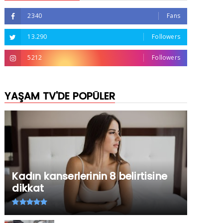
2340
Fans
13.290
Followers
5212
Followers
YAŞAM TV'DE POPÜLER
Kadın kanserlerinin 8 belirtisine
dikkat