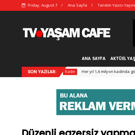
Friday, August 7
Ana Sayfa
Tanıtım Yazısı Yayın
ANA SAYFA
AKTÜEL YA
e Çıkan Trendleri
SON YAZILAR:
Her yıl 1,4 milyon kadında görülüyor
Kadın
Düzenli egzersiz yapman