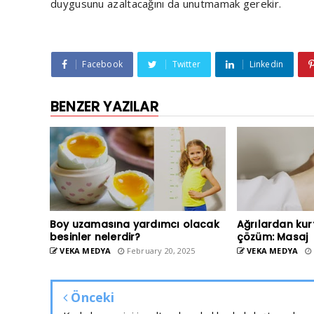
duygusunu azaltacağını da unutmamak gerekir.
Facebook
Twitter
Linkedin
BENZER YAZILAR
Boy uzamasına yardımcı olacak
Ağrılardan kur
besinler nelerdir?
çözüm: Masaj
VEKA MEDYA
February 20, 2025
VEKA MEDYA
Önceki