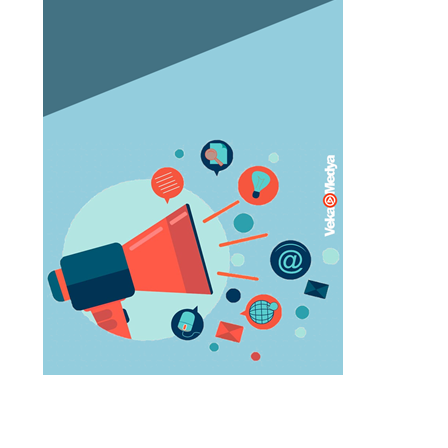
Orgazm olan kadınlar daha çabuk
hamile kalıyor
May 05, 2023