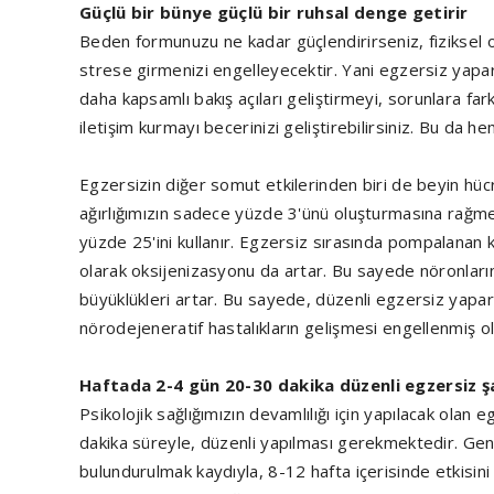
Güçlü bir bünye güçlü bir ruhsal denge getirir
Beden formunuzu ne kadar güçlendirirseniz, fiziksel ol
strese girmenizi engelleyecektir. Yani egzersiz yap
daha kapsamlı bakış açıları geliştirmeyi, sorunlara fa
iletişim kurmayı becerinizi geliştirebilirsiniz. Bu da 
Egzersizin diğer somut etkilerinden biri de beyin hücr
ağırlığımızın sadece yüzde 3'ünü oluşturmasına rağme
yüzde 25'ini kullanır. Egzersiz sırasında pompalanan k
olarak oksijenizasyonu da artar. Bu sayede nöronları
büyüklükleri artar. Bu sayede, düzenli egzersiz yapar
nörodejeneratif hastalıkların gelişmesi engellenmiş ol
Haftada 2-4 gün 20-30 dakika düzenli egzersiz ş
Psikolojik sağlığımızın devamlılığı için yapılacak ola
dakika süreyle, düzenli yapılması gerekmektedir. Gene
bulundurulmak kaydıyla, 8-12 hafta içerisinde etkisini 