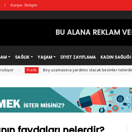
ı
Künye- İletişim
BU ALANA REKLAM VER
ŞAM
SAĞLIK
YAŞAM
DİYET ZAYIFLAMA
KADIN SAĞLIĞI
Boy uzamasına yardımcı olacak besinler nelerdir?
Pratik
D
ın faydaları nelerdir?