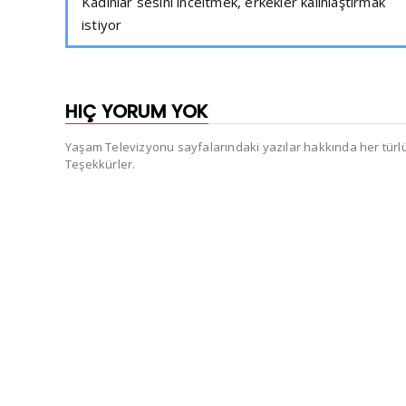
Kadınlar sesini inceltmek, erkekler kalınlaştırmak
istiyor
HIÇ YORUM YOK
Yaşam Televizyonu sayfalarındaki yazılar hakkında her türlü e
Teşekkürler.