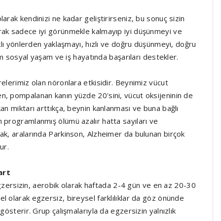
arak kendinizi ne kadar geliştirirseniz, bu sonuç sizin
arak sadece iyi görünmekle kalmayıp iyi düşünmeyi ve
rklı yönlerden yaklaşmayı, hızlı ve doğru düşünmeyi, doğru
hem sosyal yaşam ve iş hayatında başarıları destekler.
elerimiz olan nöronlara etkisidir. Beynimiz vücut
n, pompalanan kanın yüzde 20'sini, vücut oksijeninin de
an miktarı arttıkça, beynin kanlanması ve buna bağlı
n programlanmış ölümü azalır hatta sayıları ve
ak, aralarında Parkinson, Alzheimer da bulunan birçok
ur.
art
n egzersizin, aerobik olarak haftada 2-4 gün ve en az 20-30
l olarak egzersiz, bireysel farklılıklar da göz önünde
gösterir. Grup çalışmalarıyla da egzersizin yalnızlık