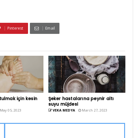
Pinterest
Email
tulmak için kesin
Şeker hastalarına peynir altı
suyu müjdesi
May 05, 2023
VEKA MEDYA
March 27, 2023