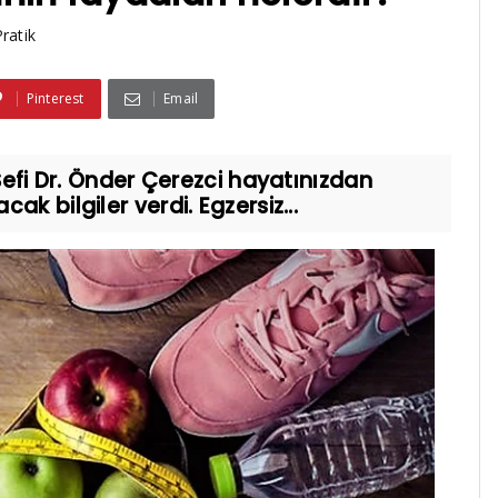
Pratik
Pinterest
Email
 Şefi Dr. Önder Çerezci hayatınızdan
k bilgiler verdi. Egzersiz...