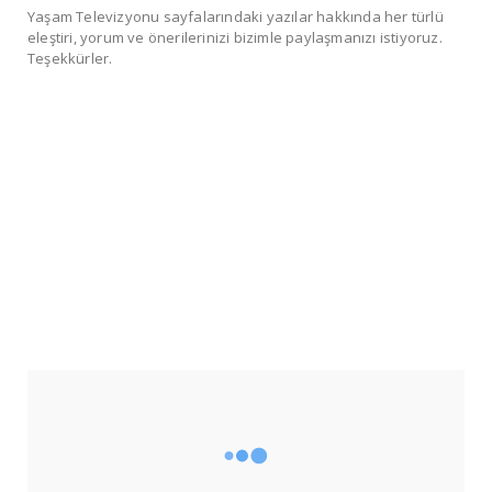
Yaşam Televizyonu sayfalarındaki yazılar hakkında her türlü
eleştiri, yorum ve önerilerinizi bizimle paylaşmanızı istiyoruz.
Teşekkürler.
SOSYAL MEDYA
2340
Fans
13.290
Followers