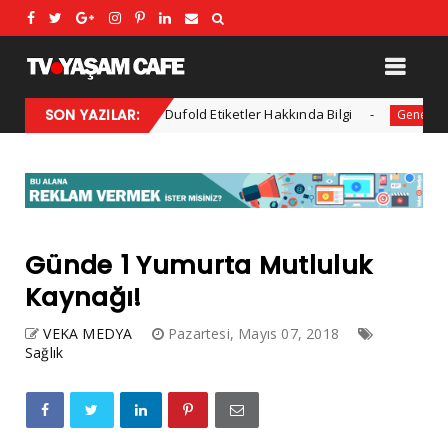
i
SON YAZILAR:
Dufold Etiketler Hakkında Bilgi
Doğ
Advertorial
Genel
Günde 1 Yumurta Mutluluk
Kaynağı!
VEKA MEDYA
Pazartesi, Mayıs 07, 2018
Sağlık