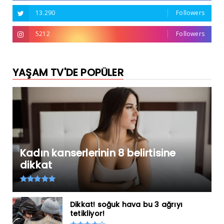
13.290
Followers
5212
Followers
YAŞAM TV'DE POPÜLER
Kadın kanserlerinin 8 belirtisine
dikkat
Dikkat! soğuk hava bu 3 ağrıyı
tetikliyor!