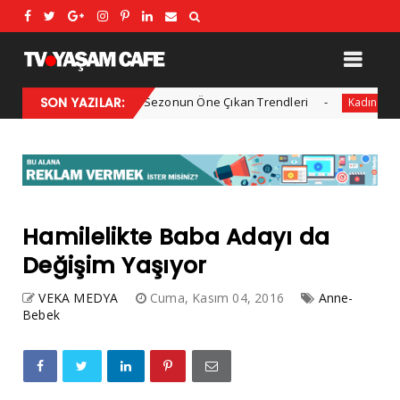
2025 Kış Modası: Sezonun Öne Çıkan Trendleri
SON YAZILAR:
Her yıl
Kadın
Hamilelikte Baba Adayı da
Değişim Yaşıyor
VEKA MEDYA
Cuma, Kasım 04, 2016
Anne-
Bebek