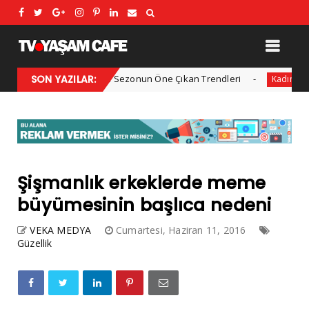
2025 Kış Modası: Sezonun Öne Çıkan Trendleri
SON YAZILAR:
Her yı
Kadın
Şişmanlık erkeklerde meme
büyümesinin başlıca nedeni
VEKA MEDYA
Cumartesi, Haziran 11, 2016
Güzellik