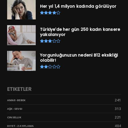
Her yıl 1,4 milyon kadında görülüyor
Türkiye'de her gün 250 kadın kansere
yakalanıyor
Yorgunluğunuzun nedeni B12 eksikliği
olabilir!
ETIKETLER
241
ANNE- BEBEK
313
AŞK- SEVGI
221
CINSELLIK
404
DIYET- ZAYIFLAMA