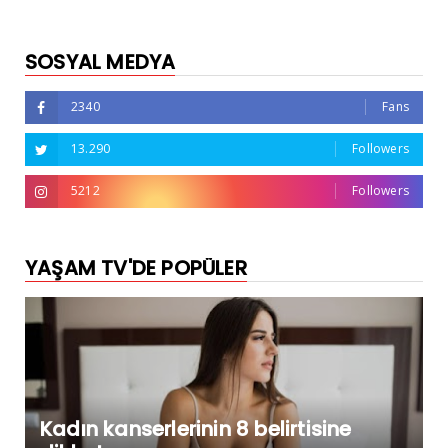
SOSYAL MEDYA
2340
Fans
13.290
Followers
5212
Followers
YAŞAM TV'DE POPÜLER
Kadın kanserlerinin 8 belirtisine