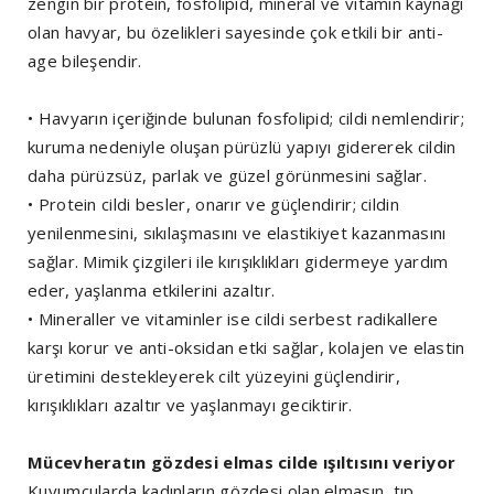
zengin bir protein, fosfolipid, mineral ve vitamin kaynağı
olan havyar, bu özelikleri sayesinde çok etkili bir anti-
age bileşendir.
• Havyarın içeriğinde bulunan fosfolipid; cildi nemlendirir;
kuruma nedeniyle oluşan pürüzlü yapıyı gidererek cildin
daha pürüzsüz, parlak ve güzel görünmesini sağlar.
• Protein cildi besler, onarır ve güçlendirir; cildin
yenilenmesini, sıkılaşmasını ve elastikiyet kazanmasını
sağlar. Mimik çizgileri ile kırışıklıkları gidermeye yardım
eder, yaşlanma etkilerini azaltır.
• Mineraller ve vitaminler ise cildi serbest radikallere
karşı korur ve anti-oksidan etki sağlar, kolajen ve elastin
üretimini destekleyerek cilt yüzeyini güçlendirir,
kırışıklıkları azaltır ve yaşlanmayı geciktirir.
Mücevheratın gözdesi elmas cilde ışıltısını veriyor
Kuyumcularda kadınların gözdesi olan elmasın, tıp