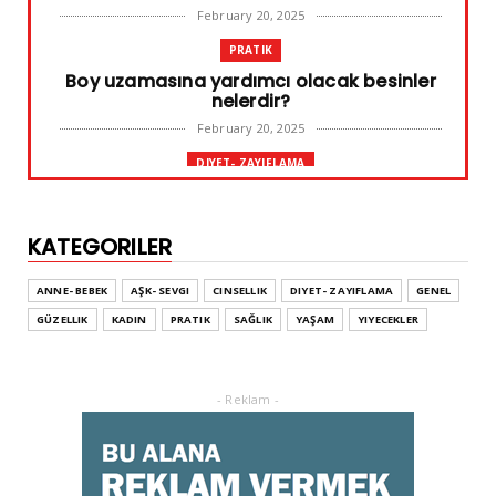
February 20, 2025
PRATIK
Boy uzamasına yardımcı olacak besinler
nelerdir?
February 20, 2025
DIYET- ZAYIFLAMA
Başarılı diyet sürdürülebilir olandır
February 10, 2025
KATEGORILER
GENEL
Leke ve çatlak tedavisinde radyofrekans
ANNE- BEBEK
AŞK- SEVGI
CINSELLIK
DIYET- ZAYIFLAMA
GENEL
yöntemi
GÜZELLIK
KADIN
PRATIK
SAĞLIK
YAŞAM
YIYECEKLER
February 02, 2025
ADVERTORIAL
Dufold Etiketler Hakkında Bilgi
- Reklam -
October 26, 2023
GENEL
Doğru ayakkabı mutlu çocuk!