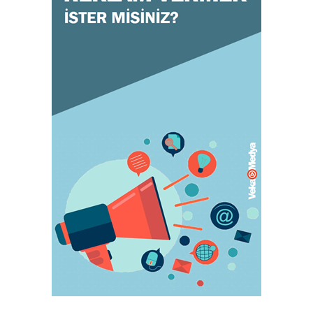
July 31, 2023
KADIN
Orgazm olan kadınlar daha çabuk hamile
kalıyor
May 05, 2023