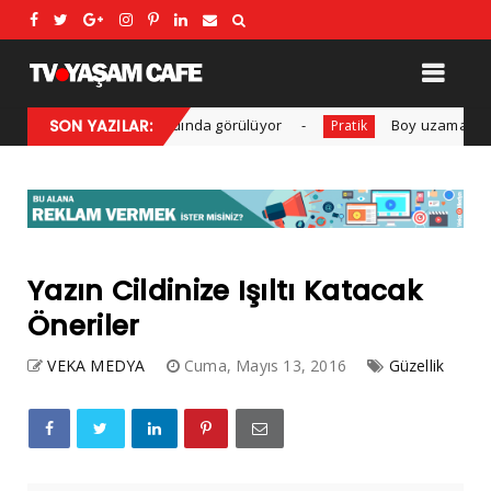
r yıl 1,4 milyon kadında görülüyor
SON YAZILAR:
Boy uzamasına yardımc
Pratik
Yazın Cildinize Işıltı Katacak
Öneriler
VEKA MEDYA
Cuma, Mayıs 13, 2016
Güzellik