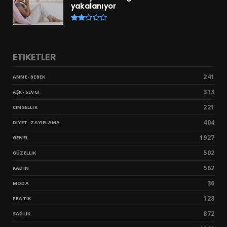
yakalanıyor
ETIKETLER
241
ANNE- BEBEK
313
AŞK- SEVGI
221
CINSELLIK
404
DIYET- ZAYIFLAMA
1927
GENEL
502
GÜZELLIK
562
KADIN
36
MODA
128
PRATIK
872
SAĞLIK