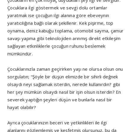
çocukların en çok ihtiyaç duydukları şey ilgi ve sevgidir.
Çocuklara ilgi göstermek ve sevgi dolu ortamlar
yaratmak ise çocuğun ilgi alanına göre ebeveynin
yaratıcılığına bağlı olarak şekillenir. Kek pişirme, top
oynama, deniz kabuğu toplama, otomobil sayma, çamur
savaşı yapma gibi teknolojiden arınmış direkt etkileşim
sağlayan etkinliklerle çocuğun ruhunu beslemek
mümkündür.
Çocuklarınızla zaman geçirirken yaşı ne olursa olsun onu
sorgulatın; "Şöyle bir düşün elimizde bir sihirli değnek
olsaydı neyi sağlamak isterdin, nerede kullanırdın? gibi
her şey mümkün olsaydı nasıl bir işin olsun isterdin? En
severek yaptığın şeyleri düşün ve bunlarla nasıl bir
hayat olabilir?
Ayrıca çocuklarınızın beceri ve yetkinlikleri ile ilgi
alanlarını gözlemlemiş ve keşfetmiş olursunuz, bu da