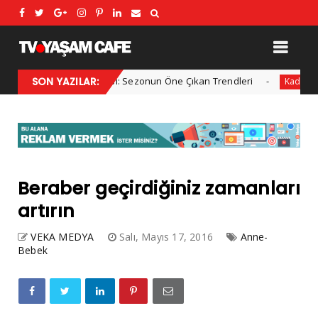
2025 Kış Modası: Sezonun Öne Çıkan Trendleri
SON YAZILAR:
Her y
l
Kadın
Beraber geçirdiğiniz zamanları
artırın
VEKA MEDYA
Salı, Mayıs 17, 2016
Anne-
Bebek