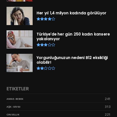
Her yıl 1,4 milyon kadında görülüyor
Türkiye'de her gün 250 kadın kansere
yakalanıyor
Yorgunluğunuzun nedeni B12 eksikliği
olabilir!
ETIKETLER
241
ANNE- BEBEK
313
AŞK- SEVGI
221
CINSELLIK