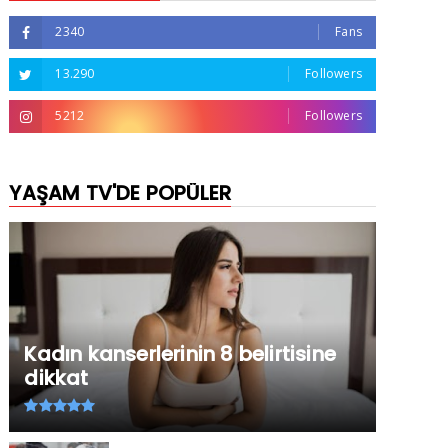
2340
Fans
13.290
Followers
5212
Followers
YAŞAM TV'DE POPÜLER
Kadın kanserlerinin 8 belirtisine
dikkat