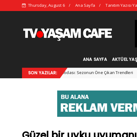
Thursday, August 6
Ana Sayfa
Tanıtım Yazısı Ya
ANA SAYFA
AKTÜEL YA
2025 Kış Modası: Sezonun Öne Çıkan Trendleri
SON YAZILAR:
Advertorial
Kadı
Güzel bir uyku uyumanı