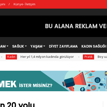
yını
Künye- İletişim
BU ALANA REKLAM VER
ŞAM
SAĞLIK
YAŞAM
DİYET ZAYIFLAMA
KADIN SAĞLIĞI
Her yıl 1,4 milyon kadında görülüyor
Boy uzamasına y
n
Pratik
n 20 yolu