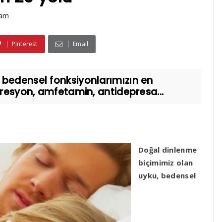
şam
Pinterest
Email
 bedensel fonksiyonlarımızın en
presyon, amfetamin, antidepresa...
Doğal dinlenme
biçimimiz olan
uyku, bedensel