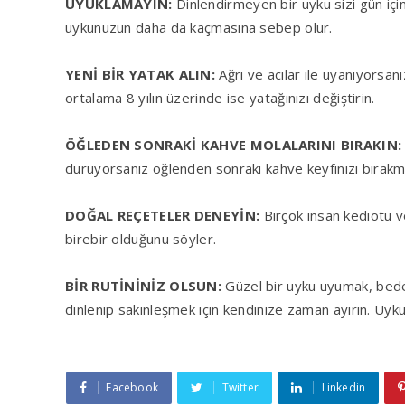
UYUKLAMAYIN:
Dinlendirmeyen bir uyku sizi gün i
uykunuzun daha da kaçmasına sebep olur.
YENİ BİR YATAK ALIN:
Ağrı ve acılar ile uyanıyorsanı
ortalama 8 yılın üzerinde ise yatağınızı değiştirin.
ÖĞLEDEN SONRAKİ KAHVE MOLALARINI BIRAKIN
duruyorsanız öğlenden sonraki kahve keyfinizi bırak
DOĞAL REÇETELER DENEYİN:
Birçok insan kediotu ve
birebir olduğunu söyler.
BİR RUTİNİNİZ OLSUN:
Güzel bir uyku uyumak, bede
dinlenip sakinleşmek için kendinize zaman ayırın. Uyku
Facebook
Twitter
Linkedin