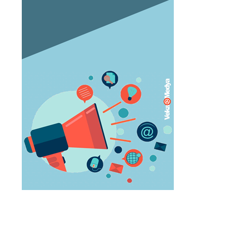
Orgazm olan kadınlar daha çabuk
hamile kalıyor
May 05, 2023