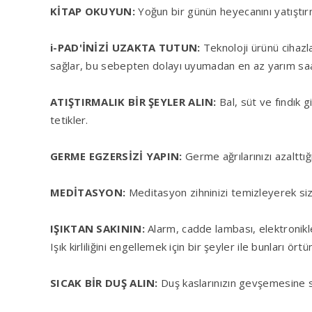
KİTAP OKUYUN:
Yoğun bir günün heyecanını yatıştırma
i-PAD'İNİZİ UZAKTA TUTUN:
Teknoloji ürünü cihazl
sağlar, bu sebepten dolayı uyumadan en az yarım saat
ATIŞTIRMALIK BİR ŞEYLER ALIN:
Bal, süt ve fındık g
tetikler.
GERME EGZERSİZİ YAPIN:
Germe ağrılarınızı azalttığ
MEDİTASYON:
Meditasyon zihninizi temizleyerek sizi
IŞIKTAN SAKININ:
Alarm, cadde lambası, elektronikle
Işık kirliliğini engellemek için bir şeyler ile bunları örtü
SICAK BİR DUŞ ALIN:
Duş kaslarınızın gevşemesine s