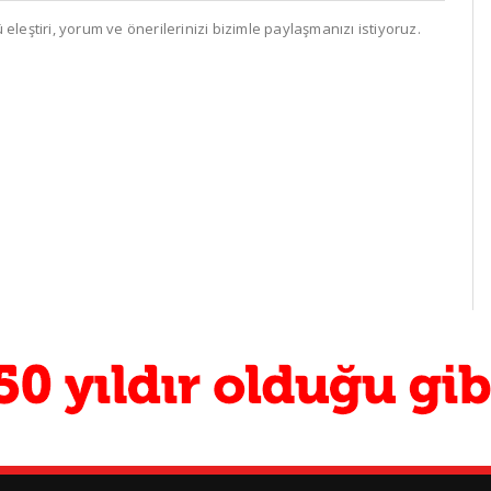
leştiri, yorum ve önerilerinizi bizimle paylaşmanızı istiyoruz.