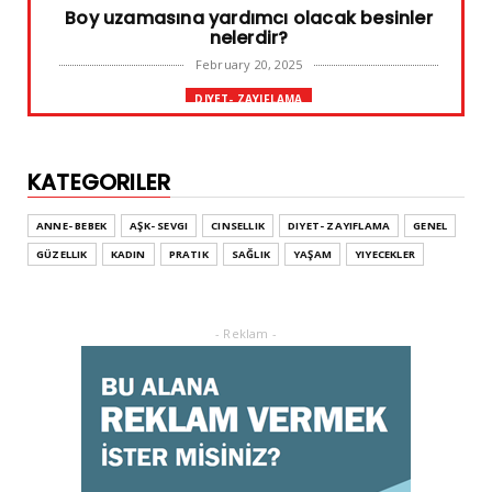
Boy uzamasına yardımcı olacak besinler
nelerdir?
February 20, 2025
DIYET- ZAYIFLAMA
Başarılı diyet sürdürülebilir olandır
February 10, 2025
KATEGORILER
GENEL
Leke ve çatlak tedavisinde radyofrekans
ANNE- BEBEK
AŞK- SEVGI
CINSELLIK
DIYET- ZAYIFLAMA
GENEL
yöntemi
GÜZELLIK
KADIN
PRATIK
SAĞLIK
YAŞAM
YIYECEKLER
February 02, 2025
ADVERTORIAL
Dufold Etiketler Hakkında Bilgi
- Reklam -
October 26, 2023
GENEL
Doğru ayakkabı mutlu çocuk!
July 31, 2023
KADIN