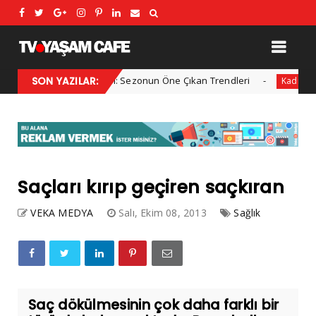
2025 Kış Modası: Sezonun Öne Çıkan Trendleri
SON YAZILAR:
Her y
l
Kadın
Saçları kırıp geçiren saçkıran
VEKA MEDYA
Salı, Ekim 08, 2013
Sağlık
Saç dökülmesinin çok daha farklı bir