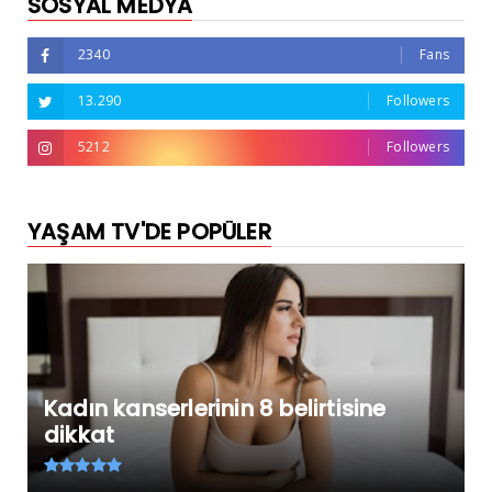
SOSYAL MEDYA
2340
Fans
13.290
Followers
5212
Followers
YAŞAM TV'DE POPÜLER
Kadın kanserlerinin 8 belirtisine
dikkat