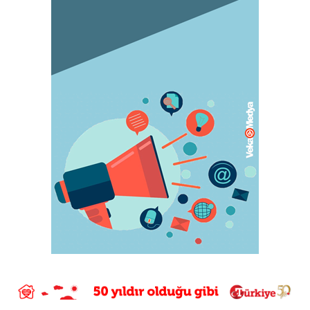
Orgazm olan kadınlar daha çabuk hamile
kalıyor
May 05, 2023