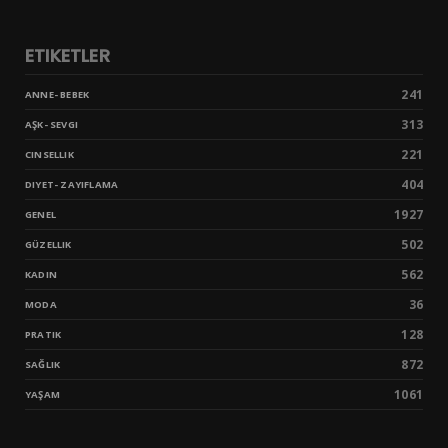
ETIKETLER
241
ANNE- BEBEK
313
AŞK- SEVGI
221
CINSELLIK
404
DIYET- ZAYIFLAMA
1927
GENEL
502
GÜZELLIK
562
KADIN
36
MODA
128
PRATIK
872
SAĞLIK
1061
YAŞAM