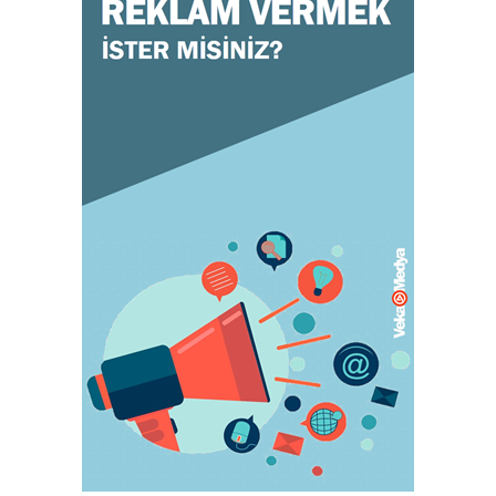
Doğru ayakkabı mutlu çocuk!
July 31, 2023
KADIN
Orgazm olan kadınlar daha çabuk hamile
kalıyor
May 05, 2023