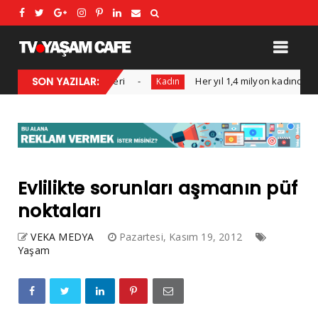
n Öne Çıkan Trendleri
SON YAZILAR:
Her yıl 1,4 milyon kadında görülüy
Kadın
Evlilikte sorunları aşmanın püf
noktaları
VEKA MEDYA
Pazartesi, Kasım 19, 2012
Yaşam