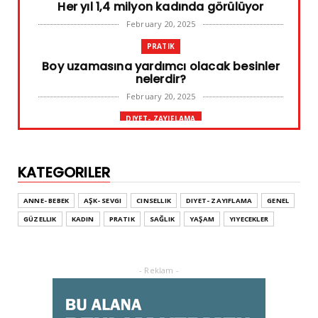
Her yıl 1,4 milyon kadında görülüyor
February 20, 2025
PRATIK
Boy uzamasına yardımcı olacak besinler
nelerdir?
February 20, 2025
DIYET- ZAYIFLAMA
Başarılı diyet sürdürülebilir olandır
February 10, 2025
KATEGORILER
GENEL
Leke ve çatlak tedavisinde radyofrekans
ANNE- BEBEK
AŞK- SEVGI
CINSELLIK
DIYET- ZAYIFLAMA
GENEL
yöntemi
GÜZELLIK
KADIN
PRATIK
SAĞLIK
YAŞAM
YIYECEKLER
February 02, 2025
ADVERTORIAL
Dufold Etiketler Hakkında Bilgi
- Reklam -
October 26, 2023
GENEL