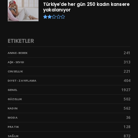
Türkiye'de her gün 250 kadın kansere
yakalanıyor
ETIKETLER
241
ANNE- BEBEK
313
AŞK- SEVGI
221
CINSELLIK
404
DIYET- ZAYIFLAMA
1927
GENEL
502
GÜZELLIK
562
KADIN
36
MODA
128
PRATIK
872
SAĞLIK