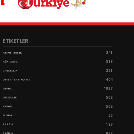
ETIKETLER
241
ANNE- BEBEK
313
AŞK- SEVGI
221
CINSELLIK
404
DIYET- ZAYIFLAMA
1927
GENEL
502
GÜZELLIK
562
KADIN
36
MODA
128
PRATIK
872
SAĞLIK