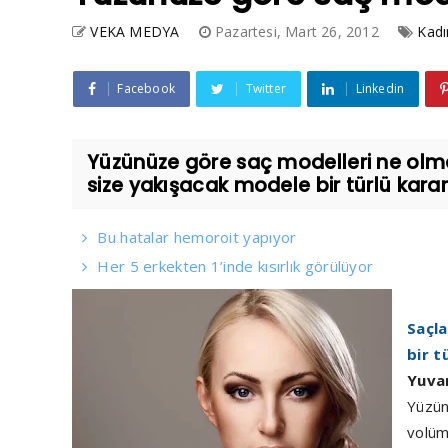
VEKA MEDYA
Pazartesi, Mart 26, 2012
Kadı
Facebook
Twitter
Linkedin
Yüzünüze göre saç modelleri ne olmal
size yakışacak modele bir türlü kara
Bu hatalar hemoroit yapıyor
Her 5 erkekten 1’inde kısırlık görülüyor
Saçla
bir t
Yuv
Yüzünü
volüm