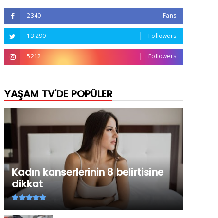
2340
Fans
13.290
Followers
5212
Followers
YAŞAM TV'DE POPÜLER
Kadın kanserlerinin 8 belirtisine
dikkat