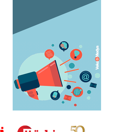
Orgazm olan kadınlar daha çabuk
hamile kalıyor
May 05, 2023