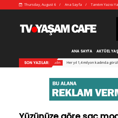
Thursday, August 6
Ana Sayfa
Tanıtım Yazısı Ya
ANA SAYFA
AKTÜEL YA
e Çıkan Trendleri
SON YAZILAR:
Her yıl 1,4 milyon kadında görülüyor
Kadın
Yüzünüze göre saç mod