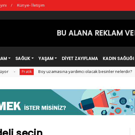
yını
Künye- İletişim
BU ALANA REKLAM VER
ŞAM
SAĞLIK
YAŞAM
DİYET ZAYIFLAMA
KADIN SAĞLIĞI
Boy uzamasına yardımcı olacak besinler nelerdir?
Pratik
D
eli seçin