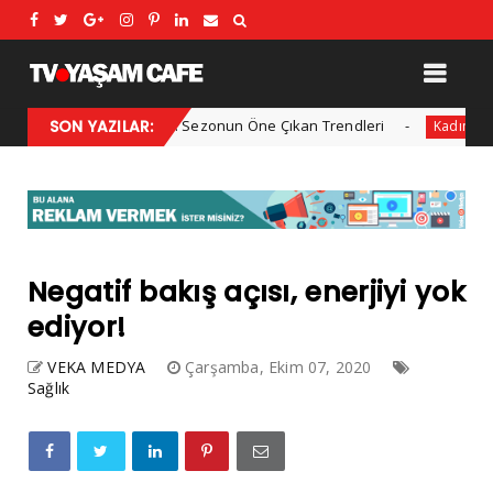
2025 Kış Modası: Sezonun Öne Çıkan Trendleri
SON YAZILAR:
Her yıl
Kadın
Negatif bakış açısı, enerjiyi yok
ediyor!
VEKA MEDYA
Çarşamba, Ekim 07, 2020
Sağlık