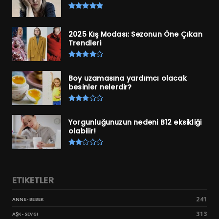
2025 Kış Modası: Sezonun Öne Çıkan
Trendleri
Boy uzamasına yardımcı olacak
besinler nelerdir?
Yorgunluğunuzun nedeni B12 eksikliği
olabilir!
ETIKETLER
241
ANNE- BEBEK
313
AŞK- SEVGI