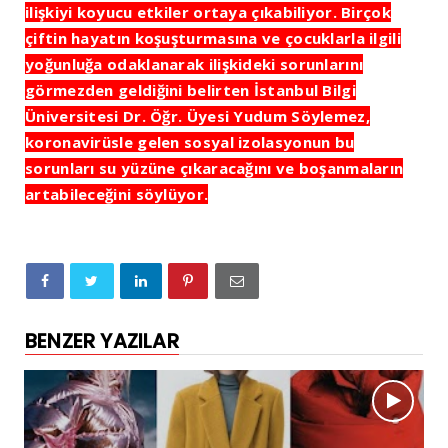
ilişkiyi koyucu etkiler ortaya çıkabiliyor. Birçok
çiftin hayatın koşuşturmasına ve çocuklarla ilgili
yoğunluğa odaklanarak ilişkideki sorunlarını
görmezden geldiğini belirten İstanbul Bilgi
Üniversitesi Dr. Öğr. Üyesi Yudum Söylemez,
koronavirüsle gelen sosyal izolasyonun bu
sorunları su yüzüne çıkaracağını ve boşanmaların
artabileceğini söylüyor.
BENZER YAZILAR