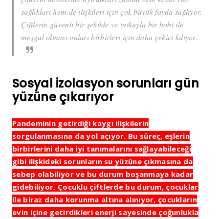
sağlıkları hem de ilişkileri için çok büyük fayda sağlıyor.
Çiftlerin güvenli bir şekilde ve tutkuyla bir hobi ile
meşgul olması onları birbirleri için daha çekici kılıyor.
Sosyal izolasyon sorunları gün
yüzüne çıkarıyor
Pandeminin getirdiği kaygı ilişkilerin
sorgulanmasına da yol açıyor. Bu süreç, eşlerin
birbirlerini daha iyi tanımalarını sağlayabileceği
gibi ilişkideki sorunların su yüzüne çıkmasına da
sebep olabiliyor ve bu durum boşanmaya kadar
gidebiliyor. Çocuklu çiftlerde bu durum, çocuklar
ile biraz daha korunma altına alınıyor, çocukların
evin içine getirdikleri enerji sayesinde çoğunlukla