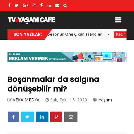
2025 Kış Modası: Sezonun Öne Çıkan Trendleri
SON YAZILAR:
Her yıl 
Kadın
Boşanmalar da salgına
dönüşebilir mi?
VEKA MEDYA
Salı, Eylül 15, 2020
Yaşam