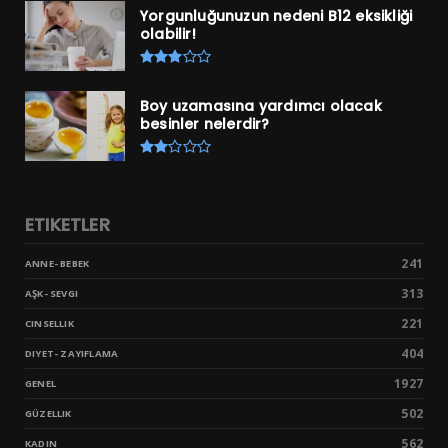
Yorgunluğunuzun nedeni B12 eksikliği
olabilir!
Boy uzamasına yardımcı olacak
besinler nelerdir?
ETIKETLER
241
ANNE- BEBEK
313
AŞK- SEVGI
221
CINSELLIK
404
DIYET- ZAYIFLAMA
1927
GENEL
502
GÜZELLIK
562
KADIN