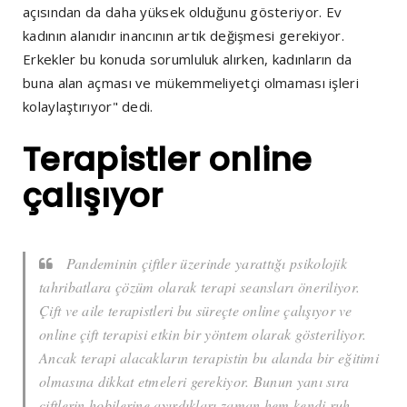
açısından da daha yüksek olduğunu gösteriyor. Ev
kadının alanıdır inancının artık değişmesi gerekiyor.
Erkekler bu konuda sorumluluk alırken, kadınların da
buna alan açması ve mükemmeliyetçi olmaması işleri
kolaylaştırıyor" dedi.
Terapistler online
çalışıyor
Pandeminin çiftler üzerinde yarattığı psikolojik
tahribatlara çözüm olarak terapi seansları öneriliyor.
Çift ve aile terapistleri bu süreçte online çalışıyor ve
online çift terapisi etkin bir yöntem olarak gösteriliyor.
Ancak terapi alacakların terapistin bu alanda bir eğitimi
olmasına dikkat etmeleri gerekiyor. Bunun yanı sıra
çiftlerin hobilerine ayırdıkları zaman hem kendi ruh