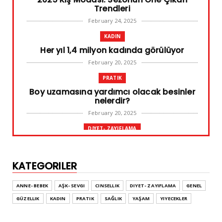
Trendleri
February 24, 2025
KADIN
Her yıl 1,4 milyon kadında görülüyor
February 20, 2025
PRATIK
Boy uzamasına yardımcı olacak besinler
nelerdir?
February 20, 2025
DIYET- ZAYIFLAMA
Başarılı diyet sürdürülebilir olandır
February 10, 2025
KATEGORILER
GENEL
Leke ve çatlak tedavisinde radyofrekans
ANNE- BEBEK
AŞK- SEVGI
CINSELLIK
DIYET- ZAYIFLAMA
GENEL
yöntemi
GÜZELLIK
KADIN
PRATIK
SAĞLIK
YAŞAM
YIYECEKLER
February 02, 2025
ADVERTORIAL