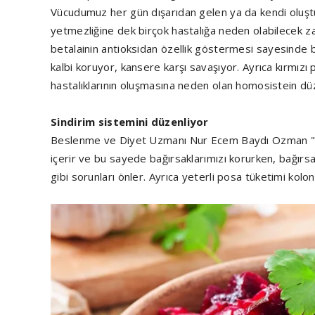
Vücudumuz her gün dışarıdan gelen ya da kendi oluşt
yetmezliğine dek birçok hastalığa neden olabilecek za
betalainin antioksidan özellik göstermesi sayesinde b
kalbi koruyor, kansere karşı savaşıyor. Ayrıca kırmız
hastalıklarının oluşmasına neden olan homosistein düze
Sindirim sistemini düzenliyor
Beslenme ve Diyet Uzmanı Nur Ecem Baydı Ozman "Ort
içerir ve bu sayede bağırsaklarımızı korurken, bağırsak
gibi sorunları önler. Ayrıca yeterli posa tüketimi kolon