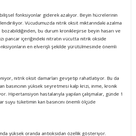
ilişsel fonksiyonlar giderek azalıyor. Beyin hücrelerinin
lendiriliyor. Vücudumuzda nitrik oksit miktarındaki azalma
mi bozabildiğinden, bu durum kronikleşirse beyin hasarı ve
ı pancar içeriğindeki nitratın vücutta nitrik okside
nksiyonların en elverişli şekilde yürütülmesinde önemli
eniyor, nitrik oksit damarları gevşetip rahatlatıyor. Bu da
Kan basıncının yüksek seyretmesi kalp krizi, inme, kronik
yor. Hipertansiyon hastalarıyla yapılan çalışmalar, günde 1
ar suyu tüketimin kan basıncını önemli ölçüde
nda yüksek oranda antioksidan özellik gösteriyor.