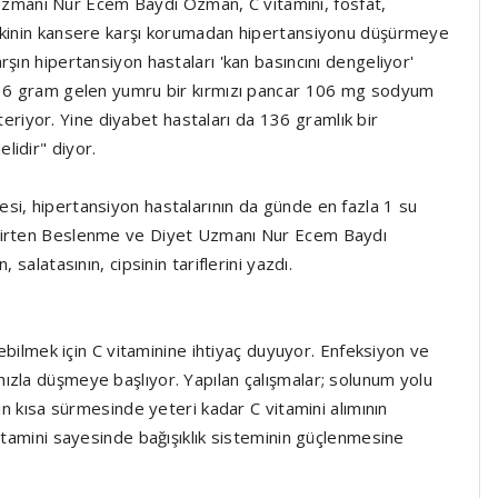
manı Nur Ecem Baydı Ozman, C vitamini, fosfat,
itkinin kansere karşı korumadan hipertansiyonu düşürmeye
şın hipertansiyon hastaları 'kan basıncını dengeliyor'
 136 gram gelen yumru bir kırmızı pancar 106 mg sodyum
österiyor. Yine diyabet hastaları da 136 gramlık bir
lidir" diyor.
si, hipertansiyon hastalarının da günde en fazla 1 su
elirten Beslenme ve Diyet Uzmanı Nur Ecem Baydı
salatasının, cipsinin tariflerini yazdı.
rebilmek için C vitaminine ihtiyaç duyuyor. Enfeksiyon ve
ızla düşmeye başlıyor. Yapılan çalışmalar; solunum yolu
nin kısa sürmesinde yeteri kadar C vitamini alımının
vitamini sayesinde bağışıklık sisteminin güçlenmesine