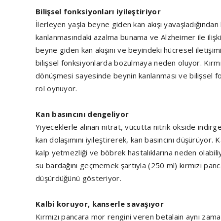
Bilişsel fonksiyonları iyileştiriyor
İlerleyen yaşla beyne giden kan akışı yavaşladığından b
kanlanmasındaki azalma bunama ve Alzheimer ile ilişki
beyne giden kan akışını ve beyindeki hücresel iletişi
bilişsel fonksiyonlarda bozulmaya neden oluyor. Kırmız
dönüşmesi sayesinde beynin kanlanması ve bilişsel fo
rol oynuyor.
Kan basıncını dengeliyor
Yiyeceklerle alınan nitrat, vücutta nitrik okside indirg
kan dolaşımını iyileştirerek, kan basıncını düşürüyor. 
kalp yetmezliği ve böbrek hastalıklarına neden olabili
su bardağını geçmemek şartıyla (250 ml) kırmızı panc
düşürdüğünü gösteriyor.
Kalbi koruyor, kanserle savaşıyor
Kırmızı pancara mor rengini veren betalain aynı zama