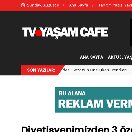
Sunday, August 9
Ana Sayfa
Tanıtım Yazısı Yayı
ANA SAYFA
AKTÜEL YA
2025 Kış Modası: Sezonun Öne Çıkan Trendleri
SON YAZILAR:
rtorial
Kadın
Diyetisyenimizden 3 özel