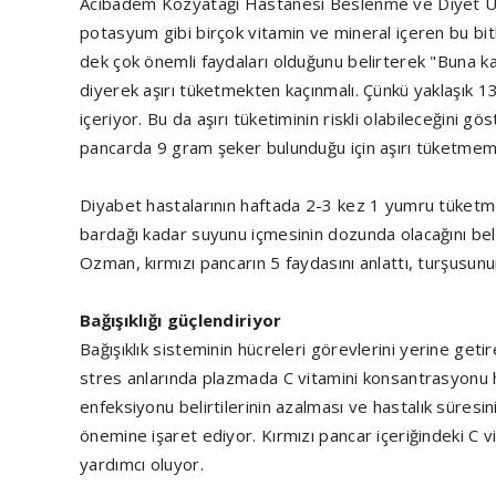
Acıbadem Kozyatağı Hastanesi Beslenme ve Diyet Uz
potasyum gibi birçok vitamin ve mineral içeren bu b
dek çok önemli faydaları olduğunu belirterek "Buna kar
diyerek aşırı tüketmekten kaçınmalı. Çünkü yaklaşık
içeriyor. Bu da aşırı tüketiminin riskli olabileceğini g
pancarda 9 gram şeker bulunduğu için aşırı tüketmeme
Diyabet hastalarının haftada 2-3 kez 1 yumru tüketme
bardağı kadar suyunu içmesinin dozunda olacağını b
Ozman, kırmızı pancarın 5 faydasını anlattı, turşusunun, 
Bağışıklığı güçlendiriyor
Bağışıklık sisteminin hücreleri görevlerini yerine geti
stres anlarında plazmada C vitamini konsantrasyonu h
enfeksiyonu belirtilerinin azalması ve hastalık süresi
önemine işaret ediyor. Kırmızı pancar içeriğindeki C 
yardımcı oluyor.