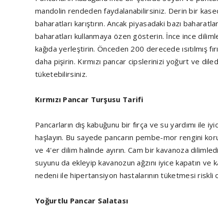
mandolin rendeden faydalanabilirsiniz. Derin bir kase
baharatları karıştırın. Ancak piyasadaki bazı baharatl
baharatları kullanmaya özen gösterin. İnce ince dilimle
kağıda yerleştirin. Önceden 200 derecede ısıtılmış fırı
daha pişirin. Kırmızı pancar cipslerinizi yoğurt ve dile
tüketebilirsiniz.
Kırmızı Pancar Turşusu Tarifi
Pancarların dış kabuğunu bir fırça ve su yardımı ile i
haşlayın. Bu sayede pancarın pembe-mor rengini ko
ve 4'er dilim halinde ayırın. Cam bir kavanoza dilimle
suyunu da ekleyip kavanozun ağzını iyice kapatın ve k
nedeni ile hipertansiyon hastalarının tüketmesi riskli ol
Yoğurtlu Pancar Salatası