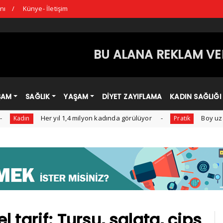
nı
Künye- İletişim
BU ALANA REKLAM VER
ŞAM
SAĞLIK
YAŞAM
DİYET ZAYIFLAMA
KADIN SAĞLIĞI
Her yıl 1,4 milyon kadında görülüyor
Boy uzamasına yard
Pratik
 tarif: Turşu, salata, cips