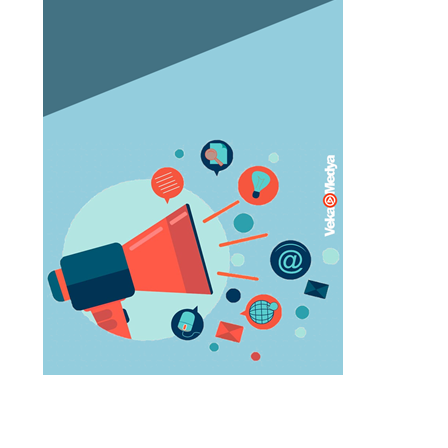
Orgazm olan kadınlar daha çabuk
hamile kalıyor
May 05, 2023