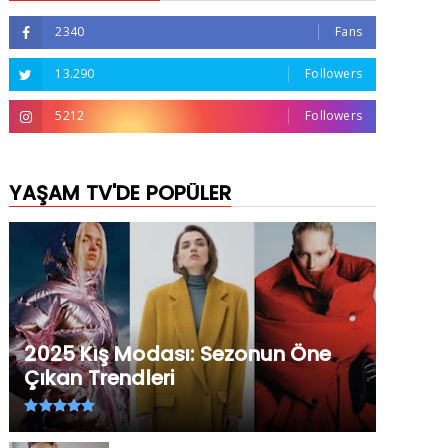
2340
Fans
13.290
Followers
5212
Followers
YAŞAM TV'DE POPÜLER
2025 Kış Modası: Sezonun Öne
Çıkan Trendleri