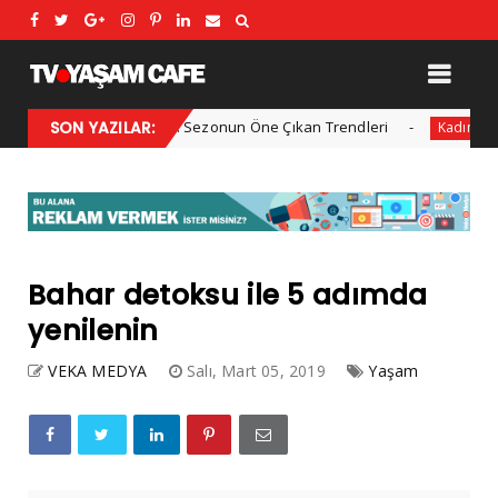
2025 Kış Modası: Sezonun Öne Çıkan Trendleri
SON YAZILAR:
Her yıl 
Kadın
Bahar detoksu ile 5 adımda
yenilenin
VEKA MEDYA
Salı, Mart 05, 2019
Yaşam