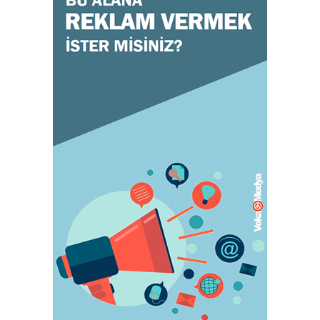
GENEL
Doğru ayakkabı mutlu çocuk!
July 31, 2023
KADIN
Orgazm olan kadınlar daha çabuk hamile
kalıyor
May 05, 2023