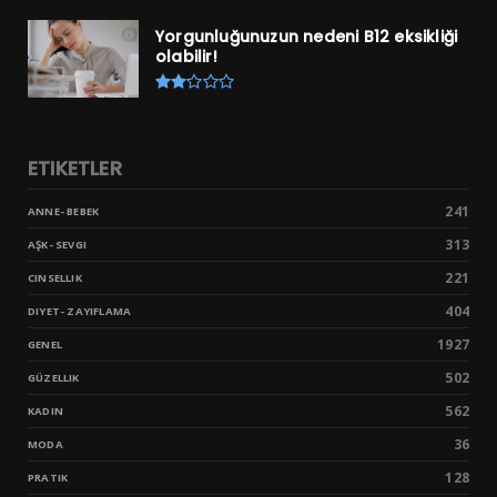
Yorgunluğunuzun nedeni B12 eksikliği
olabilir!
ETIKETLER
241
ANNE- BEBEK
313
AŞK- SEVGI
221
CINSELLIK
404
DIYET- ZAYIFLAMA
1927
GENEL
502
GÜZELLIK
562
KADIN
36
MODA
128
PRATIK