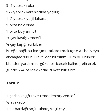
3-4 yaprak roka
1-2 yaprak karahindiba yeşilliği
1-2 yaprak yeşil lahana
1 orta boy elma
1 orta boy armut
½ çay kaşığı zencefil
¼ çay kaşığı acı biber
İsteğe bağlı bu karışımı tatlandırmak içine az bal veya
akçaağaç şurubu ilave edebilirsiniz. Tüm bu ürünleri
blender yardımı ile güzel bir içecek haline getirerek
günde 2-4 bardak kadar tüketebilirsiniz.
Tarif 2
1 çorba kaşığı taze rendelenmiş zencefil
½ avakado
1 su bardağı soğutulmuş yeşil çay