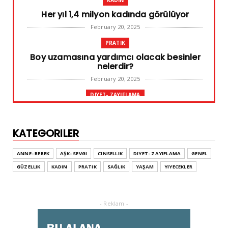
KADIN
Her yıl 1,4 milyon kadında görülüyor
February 20, 2025
PRATIK
Boy uzamasına yardımcı olacak besinler
nelerdir?
February 20, 2025
DIYET- ZAYIFLAMA
Başarılı diyet sürdürülebilir olandır
February 10, 2025
KATEGORILER
GENEL
Leke ve çatlak tedavisinde radyofrekans
ANNE- BEBEK
AŞK- SEVGI
CINSELLIK
DIYET- ZAYIFLAMA
GENEL
yöntemi
GÜZELLIK
KADIN
PRATIK
SAĞLIK
YAŞAM
YIYECEKLER
February 02, 2025
ADVERTORIAL
Dufold Etiketler Hakkında Bilgi
- Reklam -
October 26, 2023