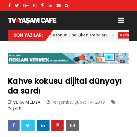
2025 Kış Modası: Sezonun Öne Çıkan Trendleri
SON YAZILAR:
Her yıl
Kadın
Kahve kokusu dijital dünyayı
da sardı
VEKA MEDYA
Perşembe, Şubat 14, 2019
Yaşam