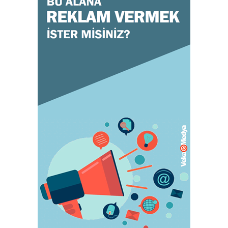
GENEL
Doğru ayakkabı mutlu çocuk!
July 31, 2023
KADIN
Orgazm olan kadınlar daha çabuk hamile
kalıyor
May 05, 2023