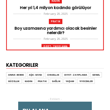
KADIN
Her yıl 1,4 milyon kadında görülüyor
February 20, 2025
PRATIK
Boy uzamasına yardımcı olacak besinler
nelerdir?
February 20, 2025
DIYET- ZAYIFLAMA
Başarılı diyet sürdürülebilir olandır
February 10, 2025
KATEGORILER
GENEL
Leke ve çatlak tedavisinde radyofrekans
ANNE- BEBEK
AŞK- SEVGI
CINSELLIK
DIYET- ZAYIFLAMA
GENEL
yöntemi
GÜZELLIK
KADIN
PRATIK
SAĞLIK
YAŞAM
YIYECEKLER
February 02, 2025
ADVERTORIAL
Dufold Etiketler Hakkında Bilgi
- Reklam -
October 26, 2023