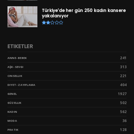
Türkiye'de her gün 250 kadın kansere
yakalanıyor
ETIKETLER
241
ANNE- BEBEK
313
AŞK- SEVGI
221
CINSELLIK
404
DIYET- ZAYIFLAMA
1927
GENEL
502
GÜZELLIK
562
KADIN
36
MODA
128
PRATIK