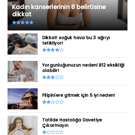
Kadın kanserlerinin 8 belirtisine
dikkat
Dikkat! soğuk hava bu 3 ağrıyı
tetikliyor!
Yorgunluğunuzun nedeni B12 eksikliği
olabilir!
Filipinlere gitmek için 5 iyi neden!
Tatilde Hastalığa Davetiye
Çıkarmayın