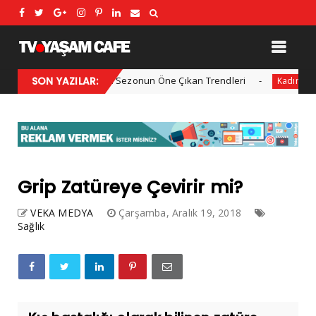
2025 Kış Modası: Sezonun Öne Çıkan Trendleri
SON YAZILAR:
Her yı
Kadın
Grip Zatüreye Çevirir mi?
VEKA MEDYA
Çarşamba, Aralık 19, 2018
Sağlık