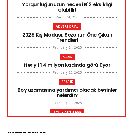
Yorgunluğunuzun nedeni B12 eksikliği
olabilir!
March 04, 2025
ADVERTORIAL
2025 Kış Modası: Sezonun Öne Çıkan
Trendleri
February 24, 2025
KADIN
Her yıl 1,4 milyon kadında görülüyor
February 20, 2025
PRATIK
Boy uzamasına yardımcı olacak besinler
nelerdir?
February 20, 2025
DIYET- ZAYIFLAMA
Başarılı diyet sürdürülebilir olandır
February 10, 2025