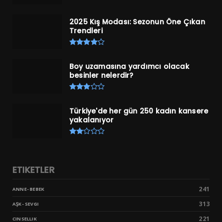
2025 Kış Modası: Sezonun Öne Çıkan
Trendleri
Boy uzamasına yardımcı olacak
besinler nelerdir?
Türkiye'de her gün 250 kadın kansere
yakalanıyor
ETIKETLER
241
ANNE- BEBEK
313
AŞK- SEVGI
221
CINSELLIK