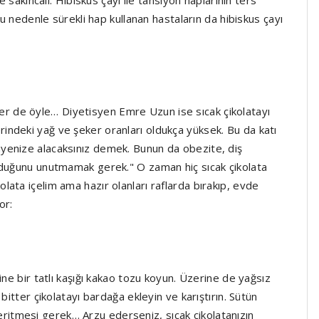
e sakıncalı. Hibiskus çayı ile tansiyon haplarının ters
Bu nedenle sürekli hap kullanan hastaların da hibiskus çayı
inler de öyle… Diyetisyen Emre Uzun ise sıcak çikolatayı
rlerindeki yağ ve şeker oranları oldukça yüksek. Bu da katı
yenize alacaksınız demek. Bunun da obezite, diş
rduğunu unutmamak gerek." O zaman hiç sıcak çikolata
ata içelim ama hazır olanları raflarda bırakıp, evde
or:
ine bir tatlı kaşığı kakao tozu koyun. Üzerine de yağsız
bitter çikolatayı bardağa ekleyin ve karıştırın. Sütün
nı eritmesi gerek… Arzu ederseniz, sıcak çikolatanızın