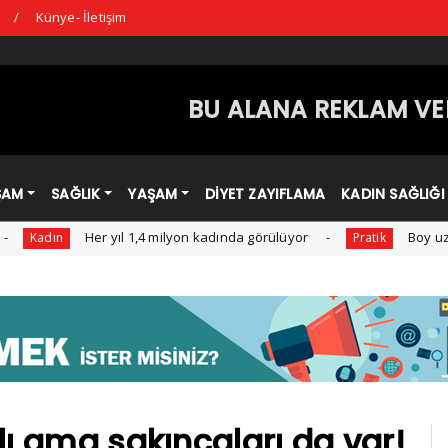
ı
Künye- İletişim
BU ALANA REKLAM VER
ŞAM
SAĞLIK
YAŞAM
DİYET ZAYIFLAMA
KADIN SAĞLIĞI
Her yıl 1,4 milyon kadında görülüyor
Boy uzamasına ya
Pratik
lı ama sakıncaları da var!