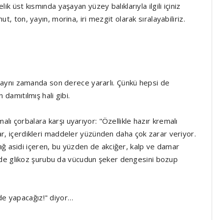
ik üst kısmında yaşayan yüzey balıklarıyla ilgili içiniz
t, ton, yayın, morina, iri mezgit olarak sıralayabiliriz.
r, aynı zamanda son derece yararlı. Çünkü hepsi de
 damıtılmış hali gibi.
ı çorbalara karşı uyarıyor: "Özellikle hazır kremalı
ar, içerdikleri maddeler yüzünden daha çok zarar veriyor.
 asidi içeren, bu yüzden de akciğer, kalp ve damar
ekilde glikoz şurubu da vücudun şeker dengesini bozup
de yapacağız!" diyor…