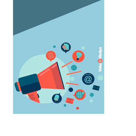
Orgazm olan kadınlar daha çabuk
hamile kalıyor
May 05, 2023