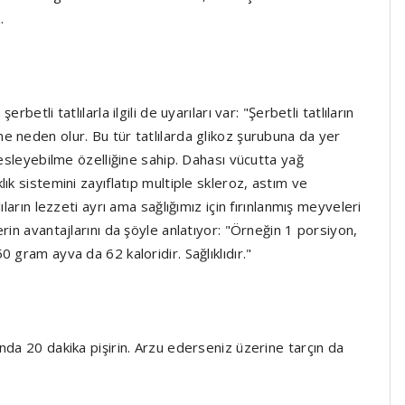
.
etli tatlılarla ilgili de uyarıları var: "Şerbetli tatlıların
e neden olur. Bu tür tatlılarda glikoz şurubuna da yer
besleyebilme özelliğine sahip. Dahası vücutta yağ
ık sistemini zayıflatıp multiple skleroz, astım ve
ların lezzeti ayrı ama sağlığımız için fırınlanmış meyveleri
rin avantajlarını da şöyle anlatıyor: "Örneğin 1 porsiyon,
 gram ayva da 62 kaloridir. Sağlıklıdır."
nda 20 dakika pişirin. Arzu ederseniz üzerine tarçın da