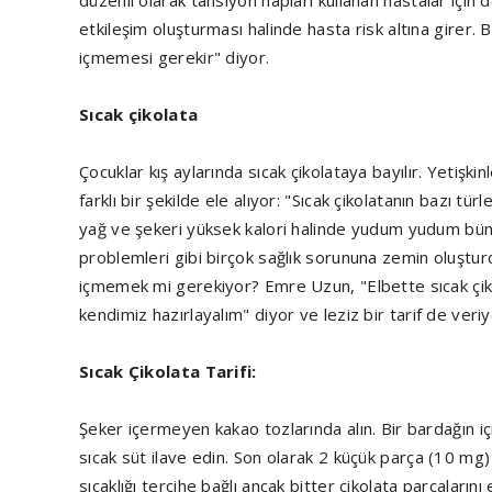
düzenli olarak tansiyon hapları kullanan hastalar için d
etkileşim oluşturması halinde hasta risk altına girer. 
içmemesi gerekir" diyor.
Sıcak çikolata
Çocuklar kış aylarında sıcak çikolataya bayılır. Yetişk
farklı bir şekilde ele alıyor: "Sıcak çikolatanın bazı tü
yağ ve şekeri yüksek kalori halinde yudum yudum bün
problemleri gibi birçok sağlık sorununa zemin oluştu
içmemek mi gerekiyor? Emre Uzun, "Elbette sıcak çikol
kendimiz hazırlayalım" diyor ve leziz bir tarif de veriy
Sıcak Çikolata Tarifi:
Şeker içermeyen kakao tozlarında alın. Bir bardağın iç
sıcak süt ilave edin. Son olarak 2 küçük parça (10 mg) 
sıcaklığı tercihe bağlı ancak bitter çikolata parçaları