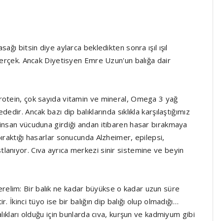
ağı bitsin diye aylarca bekledikten sonra ışıl ışıl
 gerçek. Ancak Diyetisyen Emre Uzun'un balığa dair
rotein, çok sayıda vitamin ve mineral, Omega 3 yağ
edir. Ancak bazı dip balıklarında sıklıkla karşılaştığımız
 insan vücuduna girdiği andan itibaren hasar bırakmaya
ıraktığı hasarlar sonucunda Alzheimer, epilepsi,
lanıyor. Cıva ayrıca merkezi sinir sistemine ve beyin
a verelim: Bir balık ne kadar büyükse o kadar uzun süre
 İkinci tüyo ise bir balığın dip balığı olup olmadığı…
lıkları olduğu için bunlarda cıva, kurşun ve kadmiyum gibi