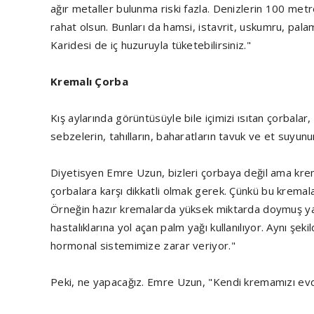
ağır metaller bulunma riski fazla. Denizlerin 100 metrel
rahat olsun. Bunları da hamsi, istavrit, uskumru, palamu
Karidesi de iç huzuruyla tüketebilirsiniz."
Kremalı Çorba
Kış aylarında görüntüsüyle bile içimizi ısıtan çorbala
sebzelerin, tahılların, baharatların tavuk ve et suyunun
Diyetisyen Emre Uzun, bizleri çorbaya değil ama kremal
çorbalara karşı dikkatli olmak gerek. Çünkü bu kremal
Örneğin hazır kremalarda yüksek miktarda doymuş yağ
hastalıklarına yol açan palm yağı kullanılıyor. Aynı ş
hormonal sistemimize zarar veriyor."
Peki, ne yapacağız. Emre Uzun, "Kendi kremamızı ev