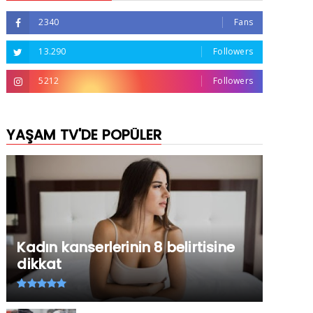
2340
Fans
13.290
Followers
5212
Followers
YAŞAM TV'DE POPÜLER
Kadın kanserlerinin 8 belirtisine
dikkat