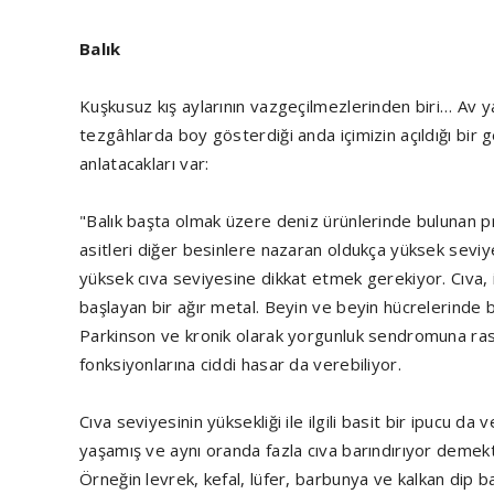
Balık
Kuşkusuz kış aylarının vazgeçilmezlerinden biri… Av yas
tezgâhlarda boy gösterdiği anda içimizin açıldığı bir
anlatacakları var:
"Balık başta olmak üzere deniz ürünlerinde bulunan p
asitleri diğer besinlere nazaran oldukça yüksek seviyed
yüksek cıva seviyesine dikkat etmek gerekiyor. Cıva,
başlayan bir ağır metal. Beyin ve beyin hücrelerinde b
Parkinson ve kronik olarak yorgunluk sendromuna rast
fonksiyonlarına ciddi hasar da verebiliyor.
Cıva seviyesinin yüksekliği ile ilgili basit bir ipucu d
yaşamış ve aynı oranda fazla cıva barındırıyor demektir.
Örneğin levrek, kefal, lüfer, barbunya ve kalkan dip ba