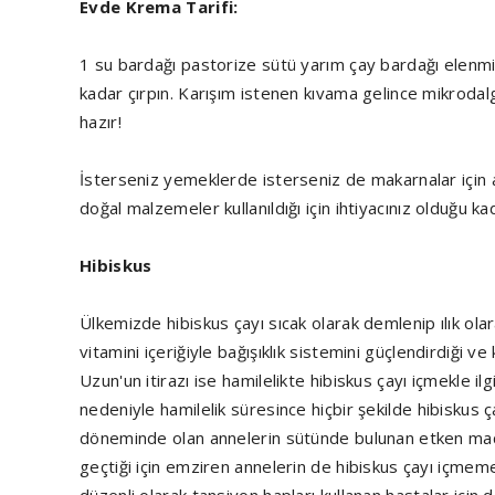
Evde Krema Tarifi:
1 su bardağı pastorize sütü yarım çay bardağı elenmiş
kadar çırpın. Karışım istenen kıvama gelince mikrodalg
hazır!
İsterseniz yemeklerde isterseniz de makarnalar için ay
doğal malzemeler kullanıldığı için ihtiyacınız olduğu ka
Hibiskus
Ülkemizde hibiskus çayı sıcak olarak demlenip ılık olara
vitamini içeriğiyle bağışıklık sistemini güçlendirdiği v
Uzun'un itirazı ise hamilelikte hibiskus çayı içmekle i
nedeniyle hamilelik süresince hiçbir şekilde hibiskus 
döneminde olan annelerin sütünde bulunan etken mad
geçtiği için emziren annelerin de hibiskus çayı içmem