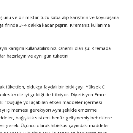
 unu ve bir miktar tuzu kaba alıp karıştırın ve koyulaşana
a fırında 3-4 dakika kadar pişirin. Kremanız kullanıma
nı karışımı kullanabilirsiniz. Önemli olan şu: Kremada
dar hazırlayın ve aynı gün tüketin!
k tüketilen, oldukça faydalı bir bitki çayı. Yüksek C
e kolesterole iyi geldiği de biliniyor. Diyetisyen Emre
lgili: "Düşüğe yol açabilen etken maddeler içermesi
çayı içilmemesi gerekiyor! Aynı şekilde emzirme
deler, bağışıklık sistemi henüz gelişmemiş bebeklere
esi gerek. Üçüncü olarak hibiskus çayındaki maddeler