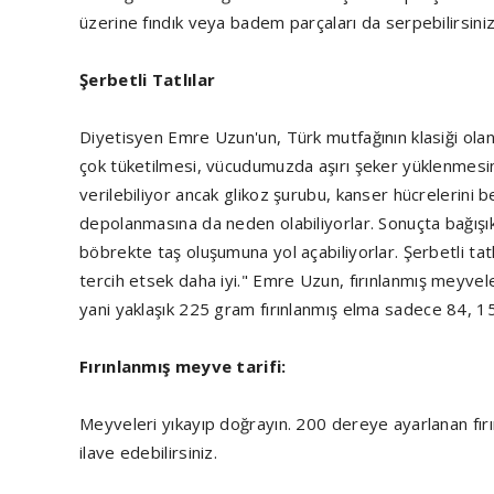
üzerine fındık veya badem parçaları da serpebilirsiniz
Şerbetli Tatlılar
Diyetisyen Emre Uzun'un, Türk mutfağının klasiği olan şerb
çok tüketilmesi, vücudumuzda aşırı şeker yüklenmesin
verilebiliyor ancak glikoz şurubu, kanser hücrelerini 
depolanmasına da neden olabiliyorlar. Sonuçta bağışıkl
böbrekte taş oluşumuna yol açabiliyorlar. Şerbetli tatlı
tercih etsek daha iyi." Emre Uzun, fırınlanmış meyvele
yani yaklaşık 225 gram fırınlanmış elma sadece 84, 150
Fırınlanmış meyve tarifi:
Meyveleri yıkayıp doğrayın. 200 dereye ayarlanan fırı
ilave edebilirsiniz.