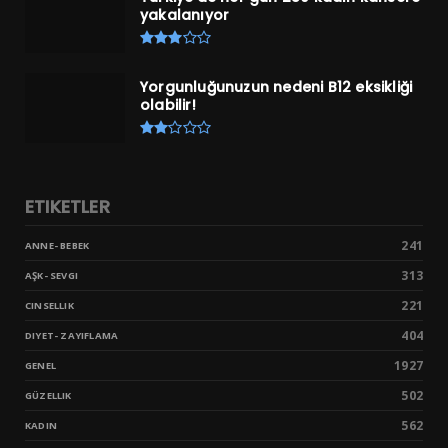
yakalanıyor
Yorgunluğunuzun nedeni B12 eksikliği
olabilir!
ETIKETLER
241
ANNE- BEBEK
313
AŞK- SEVGI
221
CINSELLIK
404
DIYET- ZAYIFLAMA
1927
GENEL
502
GÜZELLIK
562
KADIN