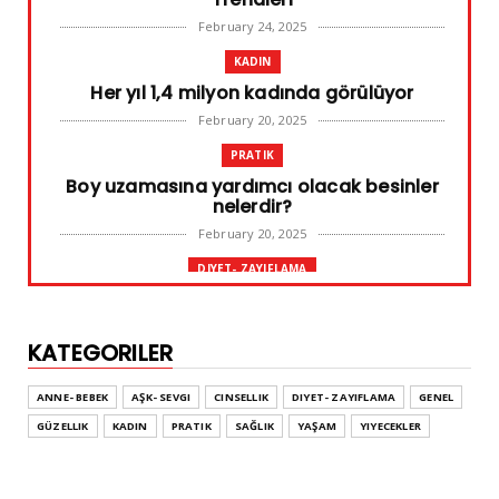
February 24, 2025
KADIN
Her yıl 1,4 milyon kadında görülüyor
February 20, 2025
PRATIK
Boy uzamasına yardımcı olacak besinler
nelerdir?
February 20, 2025
DIYET- ZAYIFLAMA
Başarılı diyet sürdürülebilir olandır
February 10, 2025
KATEGORILER
GENEL
Leke ve çatlak tedavisinde radyofrekans
ANNE- BEBEK
AŞK- SEVGI
CINSELLIK
DIYET- ZAYIFLAMA
GENEL
yöntemi
GÜZELLIK
KADIN
PRATIK
SAĞLIK
YAŞAM
YIYECEKLER
February 02, 2025
ADVERTORIAL