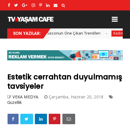
2025 Kış Modası: Sezonun Öne Çıkan Trendleri
SON YAZILAR:
Her yıl
Kadın
Estetik cerrahtan duyulmamış
tavsiyeler
VEKA MEDYA
Çarşamba, Haziran 20, 2018
Güzellik