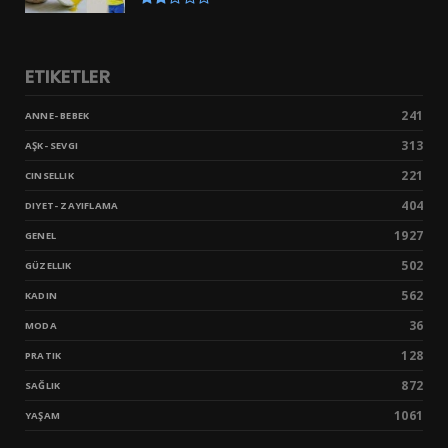
ETIKETLER
241
ANNE- BEBEK
313
AŞK- SEVGI
221
CINSELLIK
404
DIYET- ZAYIFLAMA
1927
GENEL
502
GÜZELLIK
562
KADIN
36
MODA
128
PRATIK
872
SAĞLIK
1061
YAŞAM