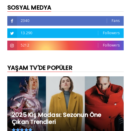
SOSYAL MEDYA
2340
Fans
13.290
Followers
5212
Followers
YAŞAM TV'DE POPÜLER
2025 Kış Modası: Sezonun Öne
Çıkan Trendleri