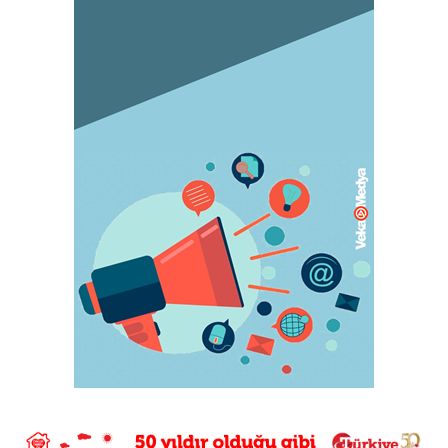
KADIN
Orgazm olan kadınlar daha çabuk hamile
kalıyor
May 05, 2023