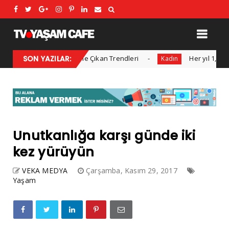
Modası: Sezonun Öne Çıkan Trendleri
SON YAZILAR:
Her yıl 1,4 milyon 
Kadın
Unutkanlığa karşı günde iki
kez yürüyün
VEKA MEDYA
Çarşamba, Kasım 29, 2017
Yaşam