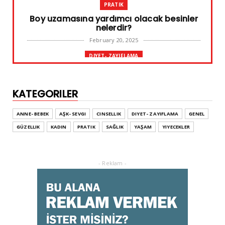
PRATIK
Boy uzamasına yardımcı olacak besinler
nelerdir?
February 20, 2025
DIYET- ZAYIFLAMA
Başarılı diyet sürdürülebilir olandır
February 10, 2025
KATEGORILER
GENEL
Leke ve çatlak tedavisinde radyofrekans
ANNE- BEBEK
AŞK- SEVGI
CINSELLIK
DIYET- ZAYIFLAMA
GENEL
yöntemi
GÜZELLIK
KADIN
PRATIK
SAĞLIK
YAŞAM
YIYECEKLER
February 02, 2025
ADVERTORIAL
Dufold Etiketler Hakkında Bilgi
- Reklam -
October 26, 2023
GENEL
Doğru ayakkabı mutlu çocuk!
July 31, 2023