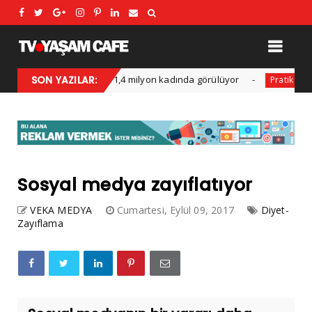
SON YAZILAR:
Her yıl 1,4 milyon kadında görülüyor
Boy uz
Kadın
Pratik
Sosyal medya zayıflatıyor
VEKA MEDYA
Cumartesi, Eylül 09, 2017
Diyet-
Zayıflama