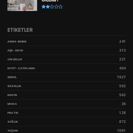
ETIKETLER
241
ANNE- BEBEK
313
AŞK- SEVGI
221
CINSELLIK
404
DIYET- ZAYIFLAMA
1927
GENEL
502
GÜZELLIK
562
KADIN
36
MODA
128
PRATIK
872
SAĞLIK
1061
YAŞAM