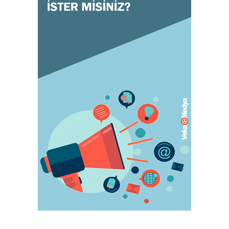
July 31, 2023
KADIN
Orgazm olan kadınlar daha çabuk hamile
kalıyor
May 05, 2023