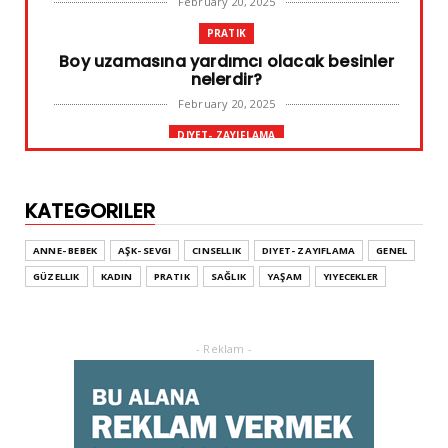
February 20, 2025
PRATIK
Boy uzamasına yardımcı olacak besinler
nelerdir?
February 20, 2025
DIYET- ZAYIFLAMA
Başarılı diyet sürdürülebilir olandır
February 10, 2025
KATEGORILER
GENEL
Leke ve çatlak tedavisinde radyofrekans
ANNE- BEBEK
AŞK- SEVGI
CINSELLIK
DIYET- ZAYIFLAMA
GENEL
yöntemi
GÜZELLIK
KADIN
PRATIK
SAĞLIK
YAŞAM
YIYECEKLER
February 02, 2025
ADVERTORIAL
Dufold Etiketler Hakkında Bilgi
- Reklam -
October 26, 2023
GENEL
Doğru ayakkabı mutlu çocuk!