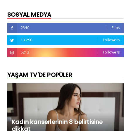
SOSYAL MEDYA
2340
Fans
13.290
Followers
5212
Followers
YAŞAM TV'DE POPÜLER
Kadın kanserlerinin 8 belirtisine
dikkat