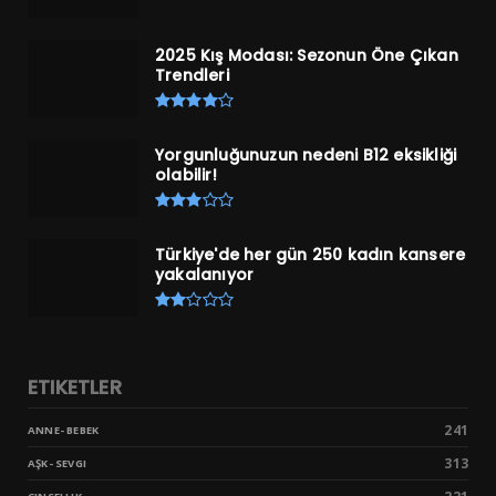
2025 Kış Modası: Sezonun Öne Çıkan
Trendleri
Yorgunluğunuzun nedeni B12 eksikliği
olabilir!
Türkiye'de her gün 250 kadın kansere
yakalanıyor
ETIKETLER
241
ANNE- BEBEK
313
AŞK- SEVGI