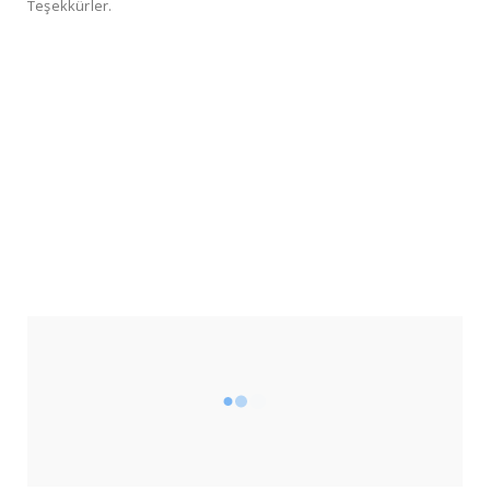
Teşekkürler.
SOSYAL MEDYA
2340
Fans
13.290
Followers
5212
Followers