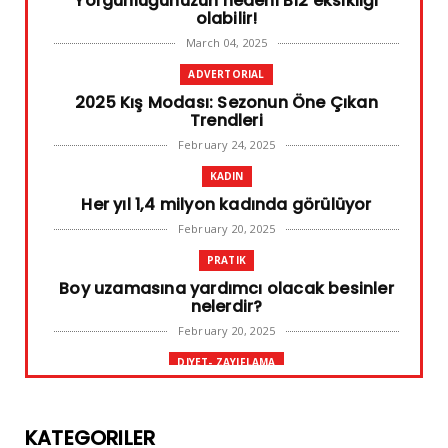
Yorgunluğunuzun nedeni B12 eksikliği
olabilir!
March 04, 2025
ADVERTORIAL
2025 Kış Modası: Sezonun Öne Çıkan
Trendleri
February 24, 2025
KADIN
Her yıl 1,4 milyon kadında görülüyor
February 20, 2025
PRATIK
Boy uzamasına yardımcı olacak besinler
nelerdir?
February 20, 2025
DIYET- ZAYIFLAMA
Başarılı diyet sürdürülebilir olandır
February 10, 2025
KATEGORILER
GENEL