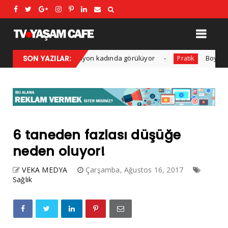
Her yıl 1,4 milyon kadında görülüyor
SON YAZILAR:
Boy uzamasına
dın
Pratik
6 taneden fazlası düşüğe
neden oluyor!
VEKA MEDYA
Çarşamba, Ağustos 16, 2017
Sağlık