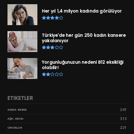
Her yıl 1,4 milyon kadında görülüyor
Türkiye'de her gün 250 kadın kansere
yakalanıyor
Yorgunluğunuzun nedeni B12 eksikliği
olabilir!
ETIKETLER
241
ANNE- BEBEK
313
AŞK- SEVGI
221
CINSELLIK