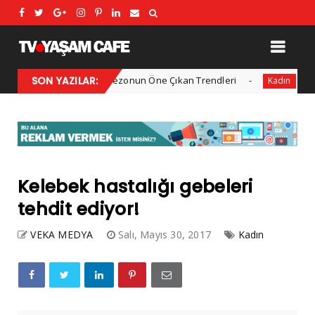
2025 Kış Modası: Sezonun Öne Çıkan Trendleri
SON YAZILAR:
Her yıl 1
Kadın
Kelebek hastalığı gebeleri
tehdit ediyor!
VEKA MEDYA
Salı, Mayıs 30, 2017
Kadın