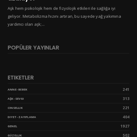
Aşk hem psikolojik hem de fizyolojik etkileri ile sağlığa iyi
geliyor. Metabolizma hızını artıran, bu sayede yağ yakımına
yardımcı olan aşk;...
POPÜLER YAYINLAR
ETIKETLER
241
ANNE- BEBEK
313
AŞK- SEVGI
221
CINSELLIK
404
DIYET- ZAYIFLAMA
1927
GENEL
502
GÜZELLIK