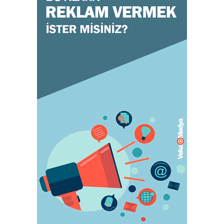
GENEL
Doğru ayakkabı mutlu çocuk!
July 31, 2023
KADIN
Orgazm olan kadınlar daha çabuk hamile
kalıyor
May 05, 2023