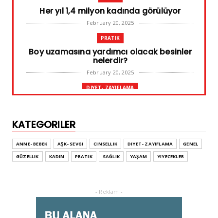
Her yıl 1,4 milyon kadında görülüyor
February 20, 2025
PRATIK
Boy uzamasına yardımcı olacak besinler
nelerdir?
February 20, 2025
DIYET- ZAYIFLAMA
Başarılı diyet sürdürülebilir olandır
February 10, 2025
KATEGORILER
GENEL
Leke ve çatlak tedavisinde radyofrekans
ANNE- BEBEK
AŞK- SEVGI
CINSELLIK
DIYET- ZAYIFLAMA
GENEL
yöntemi
GÜZELLIK
KADIN
PRATIK
SAĞLIK
YAŞAM
YIYECEKLER
February 02, 2025
ADVERTORIAL
Dufold Etiketler Hakkında Bilgi
- Reklam -
October 26, 2023