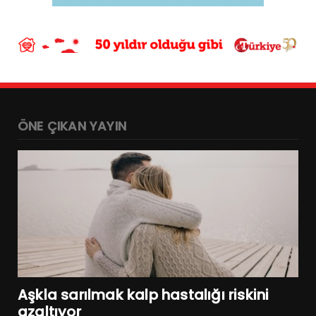
ÖNE ÇIKAN YAYIN
Aşkla sarılmak kalp hastalığı riskini
azaltıyor