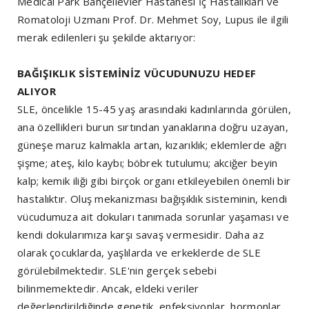
Medical Park Bahçelievler Hastanesi İç Hastalıkları ve
Romatoloji Uzmanı Prof. Dr. Mehmet Soy, Lupus ile ilgili
merak edilenleri şu şekilde aktarıyor:
BAĞIŞIKLIK SİSTEMİNİZ VÜCUDUNUZU HEDEF
ALIYOR
SLE, öncelikle 15-45 yaş arasındaki kadınlarında görülen,
ana özellikleri burun sırtından yanaklarına doğru uzayan,
güneşe maruz kalmakla artan, kızarıklık; eklemlerde ağrı
şişme; ateş, kilo kaybı; böbrek tutulumu; akciğer beyin
kalp; kemik iliği gibi birçok organı etkileyebilen önemli bir
hastalıktır. Oluş mekanizması bağışıklık sisteminin, kendi
vücudumuza ait dokuları tanımada sorunlar yaşaması ve
kendi dokularımıza karşı savaş vermesidir. Daha az
olarak çocuklarda, yaşlılarda ve erkeklerde de SLE
görülebilmektedir. SLE'nin gerçek sebebi
bilinmemektedir. Ancak, eldeki veriler
değerlendirildiğinde genetik, enfeksiyonlar, hormonlar,