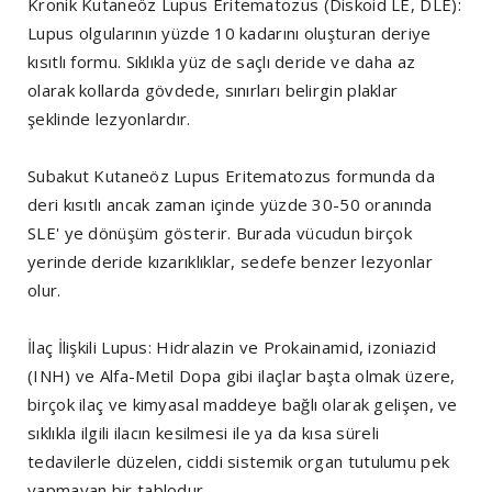
Kronik Kutaneöz Lupus Eritematozus (Diskoid LE, DLE):
Lupus olgularının yüzde 10 kadarını oluşturan deriye
kısıtlı formu. Sıklıkla yüz de saçlı deride ve daha az
olarak kollarda gövdede, sınırları belirgin plaklar
şeklinde lezyonlardır.
Subakut Kutaneöz Lupus Eritematozus formunda da
deri kısıtlı ancak zaman içinde yüzde 30-50 oranında
SLE' ye dönüşüm gösterir. Burada vücudun birçok
yerinde deride kızarıklıklar, sedefe benzer lezyonlar
olur.
İlaç İlişkili Lupus: Hidralazin ve Prokainamid, izoniazid
(INH) ve Alfa-Metil Dopa gibi ilaçlar başta olmak üzere,
birçok ilaç ve kimyasal maddeye bağlı olarak gelişen, ve
sıklıkla ilgili ilacın kesilmesi ile ya da kısa süreli
tedavilerle düzelen, ciddi sistemik organ tutulumu pek
yapmayan bir tablodur.