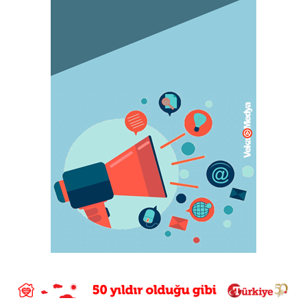
Orgazm olan kadınlar daha çabuk hamile
kalıyor
May 05, 2023