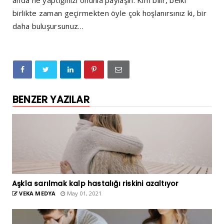
anda ne yaptığınızı onunla paylaşın. Kim bilir, belki
birlikte zaman geçirmekten öyle çok hoşlanırsınız ki, bir
daha buluşursunuz…
BENZER YAZILAR
Aşkla sarılmak kalp hastalığı riskini azaltıyor
VEKA MEDYA
May 01, 2021