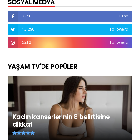
SOSYAL MEDYA
2340
Fans
13.290
Followers
5212
Followers
YAŞAM TV'DE POPÜLER
Kadın kanserlerinin 8 belirtisine
dikkat