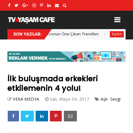
2025 Kış Modası: Sezonun Öne Çıkan Trendleri
SON YAZILAR:
Her yıl 1
Kadın
İlk buluşmada erkekleri
etkilemenin 4 yolu!
VEKA MEDYA
Salı, Mayıs 09, 2017
Aşk- Sevgi