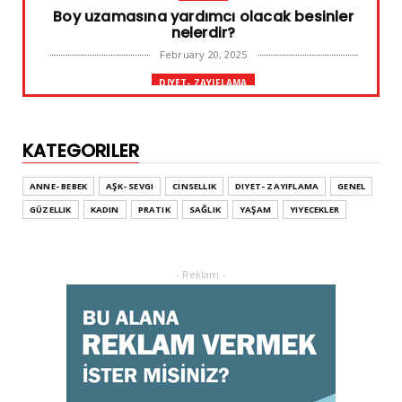
Boy uzamasına yardımcı olacak besinler
nelerdir?
February 20, 2025
DIYET- ZAYIFLAMA
Başarılı diyet sürdürülebilir olandır
February 10, 2025
KATEGORILER
GENEL
Leke ve çatlak tedavisinde radyofrekans
ANNE- BEBEK
AŞK- SEVGI
CINSELLIK
DIYET- ZAYIFLAMA
GENEL
yöntemi
GÜZELLIK
KADIN
PRATIK
SAĞLIK
YAŞAM
YIYECEKLER
February 02, 2025
ADVERTORIAL
Dufold Etiketler Hakkında Bilgi
- Reklam -
October 26, 2023
GENEL
Doğru ayakkabı mutlu çocuk!
July 31, 2023
KADIN