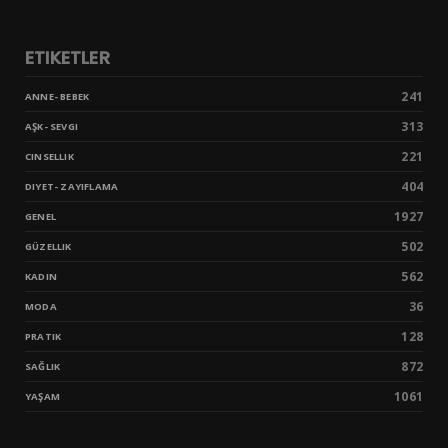
ETIKETLER
241
ANNE- BEBEK
313
AŞK- SEVGI
221
CINSELLIK
404
DIYET- ZAYIFLAMA
1927
GENEL
502
GÜZELLIK
562
KADIN
36
MODA
128
PRATIK
872
SAĞLIK
1061
YAŞAM