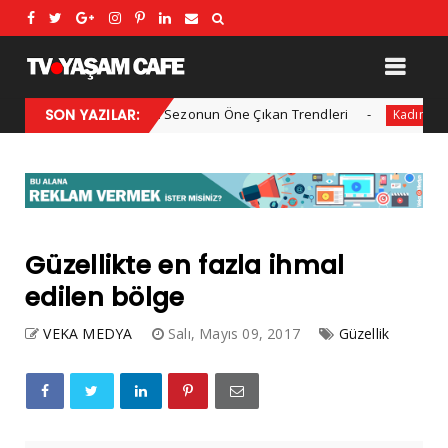
2025 Kış Modası: Sezonun Öne Çıkan Trendleri
SON YAZILAR:
Her yı
Kadın
Güzellikte en fazla ihmal
edilen bölge
VEKA MEDYA
Salı, Mayıs 09, 2017
Güzellik