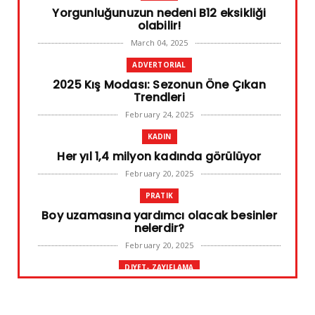
Yorgunluğunuzun nedeni B12 eksikliği
olabilir!
March 04, 2025
ADVERTORIAL
2025 Kış Modası: Sezonun Öne Çıkan
Trendleri
February 24, 2025
KADIN
Her yıl 1,4 milyon kadında görülüyor
February 20, 2025
PRATIK
Boy uzamasına yardımcı olacak besinler
nelerdir?
February 20, 2025
DIYET- ZAYIFLAMA
Başarılı diyet sürdürülebilir olandır
February 10, 2025