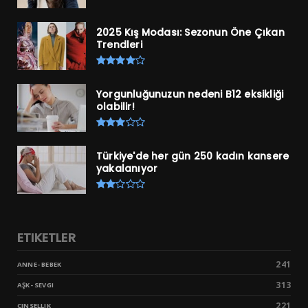
2025 Kış Modası: Sezonun Öne Çıkan
Trendleri
Yorgunluğunuzun nedeni B12 eksikliği
olabilir!
Türkiye'de her gün 250 kadın kansere
yakalanıyor
ETIKETLER
241
ANNE- BEBEK
313
AŞK- SEVGI
221
CINSELLIK