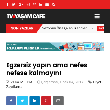
2025 Kış Modası: Sezonun Öne Çıkan Trendleri
SON YAZILAR:
Her y
l
Kadın
Egzersiz yapın ama nefes
nefese kalmayın!
VEKA MEDYA
Çarşamba, Ocak 04, 2017
Diyet-
Zayıflama