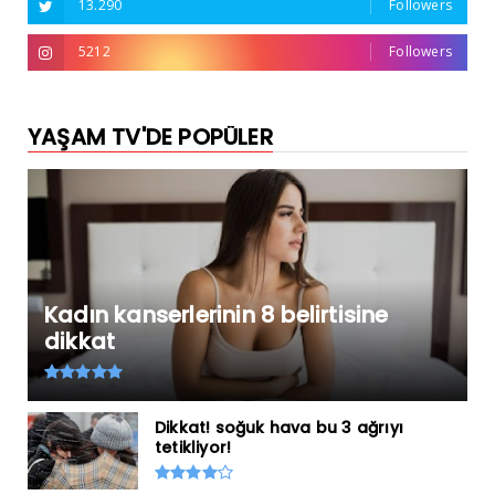
13.290
Followers
5212
Followers
YAŞAM TV'DE POPÜLER
Kadın kanserlerinin 8 belirtisine
dikkat
Dikkat! soğuk hava bu 3 ağrıyı
tetikliyor!