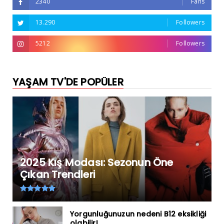
2340
Fans
13.290
Followers
5212
Followers
YAŞAM TV'DE POPÜLER
2025 Kış Modası: Sezonun Öne
Çıkan Trendleri
Yorgunluğunuzun nedeni B12 eksikliği
olabilir!