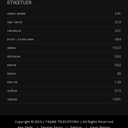
ETIKETLER
241
ANNE- BEBEK
313
AŞK- SEVGI
221
CINSELLIK
404
DIYET- ZAYIFLAMA
1927
GENEL
502
GÜZELLIK
562
KADIN
36
MODA
128
PRATIK
872
SAĞLIK
1061
YAŞAM
Copyright ©
2026 | YAŞAM TELEVİZYONU | All Rights Reserved
Ana Sayfa
Tanıtım Yazısı
İletişim
Yayın İlkeleri