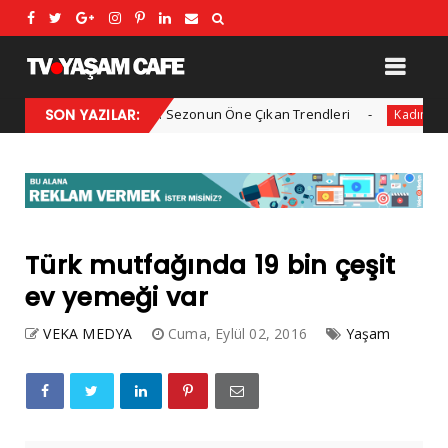
2025 Kış Modası: Sezonun Öne Çıkan Trendleri
SON YAZILAR:
Her yıl 
Kadın
Türk mutfağında 19 bin çeşit
ev yemeği var
VEKA MEDYA
Cuma, Eylül 02, 2016
Yaşam