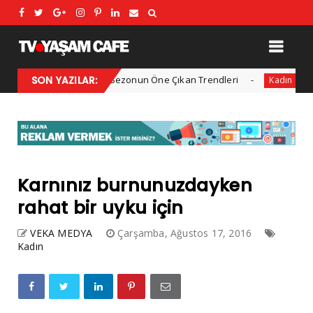
2025 Kış Modası: Sezonun Öne Çıkan Trendleri
SON YAZILAR:
Her yıl
Kadın
Karnınız burnunuzdayken
rahat bir uyku için
VEKA MEDYA
Çarşamba, Ağustos 17, 2016
Kadın