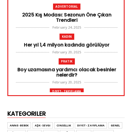
ADVERTORIAL
2025 Kış Modası: Sezonun Öne Çıkan
Trendleri
February 24, 2025
KADIN
Her yıl 1,4 milyon kadında görülüyor
February 20, 2025
PRATIK
Boy uzamasına yardımcı olacak besinler
nelerdir?
February 20, 2025
DIYET- ZAYIFLAMA
Başarılı diyet sürdürülebilir olandır
February 10, 2025
KATEGORILER
GENEL
Leke ve çatlak tedavisinde radyofrekans
ANNE- BEBEK
AŞK- SEVGI
CINSELLIK
DIYET- ZAYIFLAMA
GENEL
yöntemi