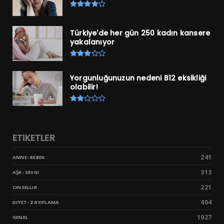
Türkiye'de her gün 250 kadın kansere
yakalanıyor
Yorgunluğunuzun nedeni B12 eksikliği
olabilir!
ETIKETLER
241
ANNE- BEBEK
313
AŞK- SEVGI
221
CINSELLIK
404
DIYET- ZAYIFLAMA
1927
GENEL