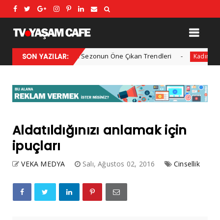
2025 Kış Modası: Sezonun Öne Çıkan Trendleri
SON YAZILAR:
Her yı
Kadın
Aldatıldığınızı anlamak için
ipuçları
VEKA MEDYA
Salı, Ağustos 02, 2016
Cinsellik