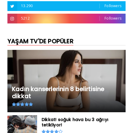
13.290
Followers
5212
Followers
YAŞAM TV'DE POPÜLER
Kadın kanserlerinin 8 belirtisine
dikkat
Dikkat! soğuk hava bu 3 ağrıyı
tetikliyor!