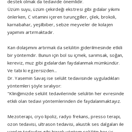
destek olmak da tedavide önemlidir.
Üzüm suyu, üzüm çekirdeği ekstresi gibi gıdalar yıkımı
önlerken, C vitamini içeren turunçgiller, çilek, brokoli,
karnabahar, yeşilbiber, sebze meyveler de kolajen
yapımını artırmaktadır.
Kan dolaşımını artırmak da selülitin giderilmesinde etkili
bir yöntemdir. Bunun için bol su içmek, sarımsak, soğan,
kereviz, muz gibi gıdalardan faydalanmak mümkündür.
Ve tabi ki egzersizden...
Dr. Yasemin Savaş ise selülit tedavisinde uyguladıkları
yöntemleri şöyle sıralıyor:
"Kliniğimizde selülit tedavilerinde selülitin her evresinde
etkili olan tedavi yöntemlerinden de faydalanmaktayız.
Mezoterapi, cryo lipoliz, radyo frekans, presso terapi,
ozon tedavisi, ultrason tedavisi, akustik ses dalgaları ile
yapılan tedaviler gibi birçok yöntem selülitin her üç