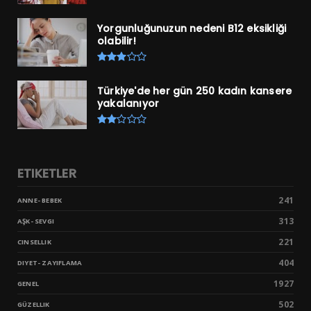
Yorgunluğunuzun nedeni B12 eksikliği
olabilir!
Türkiye'de her gün 250 kadın kansere
yakalanıyor
ETIKETLER
241
ANNE- BEBEK
313
AŞK- SEVGI
221
CINSELLIK
404
DIYET- ZAYIFLAMA
1927
GENEL
502
GÜZELLIK