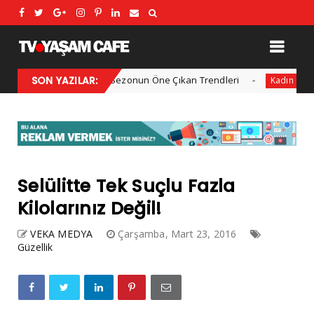
2025 Kış Modası: Sezonun Öne Çıkan Trendleri
SON YAZILAR:
Her yıl
Kadın
Selülitte Tek Suçlu Fazla
Kilolarınız Değil!
VEKA MEDYA
Çarşamba, Mart 23, 2016
Güzellik