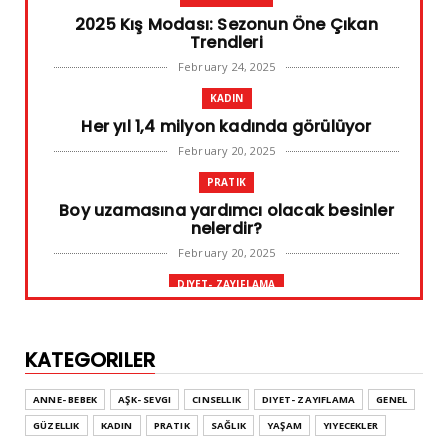
2025 Kış Modası: Sezonun Öne Çıkan
Trendleri
February 24, 2025
KADIN
Her yıl 1,4 milyon kadında görülüyor
February 20, 2025
PRATIK
Boy uzamasına yardımcı olacak besinler
nelerdir?
February 20, 2025
DIYET- ZAYIFLAMA
Başarılı diyet sürdürülebilir olandır
February 10, 2025
KATEGORILER
GENEL
Leke ve çatlak tedavisinde radyofrekans
ANNE- BEBEK
AŞK- SEVGI
CINSELLIK
DIYET- ZAYIFLAMA
GENEL
yöntemi
GÜZELLIK
KADIN
PRATIK
SAĞLIK
YAŞAM
YIYECEKLER
February 02, 2025