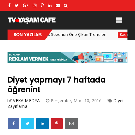
2025 Kış Modası: Sezonun Öne Çıkan Trendleri
SON YAZILAR:
Her yı
Kadın
Diyet yapmayı 7 haftada
öğrenin!
VEKA MEDYA
Perşembe, Mart 10, 2016
Diyet-
Zayıflama