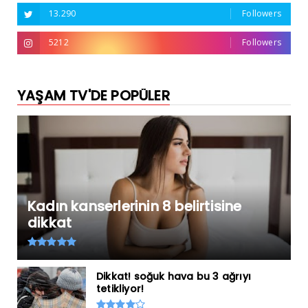
13.290
Followers
5212
Followers
YAŞAM TV'DE POPÜLER
Kadın kanserlerinin 8 belirtisine
dikkat
Dikkat! soğuk hava bu 3 ağrıyı
tetikliyor!