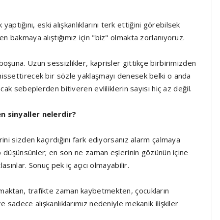
 yaptığını, eski alışkanlıklarını terk ettiğini görebilsek
en bakmaya alıştığımız için "biz" olmakta zorlanıyoruz.
oşuna. Uzun sessizlikler, kaprisler gittikçe birbirimizden
issettirecek bir sözle yaklaşmayı denesek belki o anda
cak sebeplerden bitiveren evliliklerin sayısı hiç az değil.
n sinyaller nelerdir?
ini sizden kaçırdığını fark ediyorsanız alarm çalmaya
rup düşünsünler; en son ne zaman eşlerinin gözünün içine
asınlar. Sonuç pek iç açıcı olmayabilir.
maktan, trafikte zaman kaybetmekten, çocukların
e sadece alışkanlıklarımız nedeniyle mekanik ilişkiler