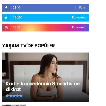
2340
Fans
13.290
Followers
5212
Followers
YAŞAM TV'DE POPÜLER
Kadın kanserlerinin 8 belirtisine
dikkat