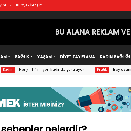
yını
Künye- İletişim
BU ALANA REKLAM VER
ŞAM
SAĞLIK
YAŞAM
DİYET ZAYIFLAMA
KADIN SAĞLIĞI
Her yıl 1,4 milyon kadında görülüyor
Boy uzamasına yard
Pratik
n sebepler nelerdir?