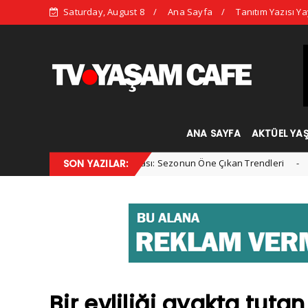
Saturday, August 8
Ana Sayfa
Tanıtım Yazısı Ya
ANA SAYFA
AKTÜEL YA
2025 Kış Modası: Sezonun Öne Çıkan Trendleri
SON YAZILAR:
rtorial
Kadın
Bir evliliği ayakta tuta