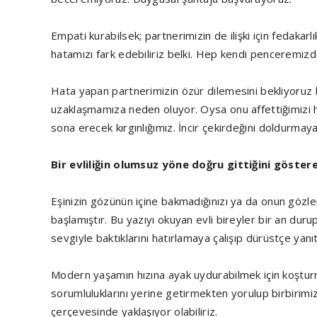
Empati kurabilsek; partnerimizin de ilişki için fedakarlık
hatamızı fark edebiliriz belki. Hep kendi penceremizd
Hata yapan partnerimizin özür dilemesini bekliyoruz b
uzaklaşmamıza neden oluyor. Oysa onu affettiğimizi h
sona erecek kırgınlığımız. İncir çekirdeğini doldurmaya
Bir evliliğin olumsuz yöne doğru gittiğini göstere
Eşinizin gözünün içine bakmadığınızı ya da onun gözler
başlamıştır. Bu yazıyı okuyan evli bireyler bir an du
sevgiyle baktıklarını hatırlamaya çalışıp dürüstçe yanıtl
Modern yaşamın hızına ayak uydurabilmek için koştur
sorumluluklarını yerine getirmekten yorulup birbirimiz
çerçevesinde yaklaşıyor olabiliriz.