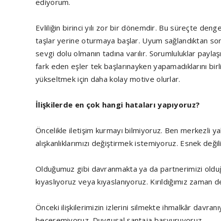
ediyorum.
Evliliğin birinci yılı zor bir dönemdir. Bu süreçte deng
taşlar yerine oturmaya başlar. Uyum sağlandıktan sonr
sevgi dolu olmanın tadına varılır. Sorumluluklar paylaş
fark eden eşler tek başlarınayken yapamadıklarını birl
yükseltmek için daha kolay motive olurlar.
İlişkilerde en çok hangi hataları yapıyoruz?
Öncelikle iletişim kurmayı bilmiyoruz. Ben merkezli ya
alışkanlıklarımızı değiştirmek istemiyoruz. Esnek değ
Olduğumuz gibi davranmakta ya da partnerimizi olduğu
kıyaslıyoruz veya kıyaslanıyoruz. Kırıldığımız zaman 
Önceki ilişkilerimizin izlerini silmekte ihmalkâr davra
beceremiyoruz. Duygusal şantaja başvuruyoruz.