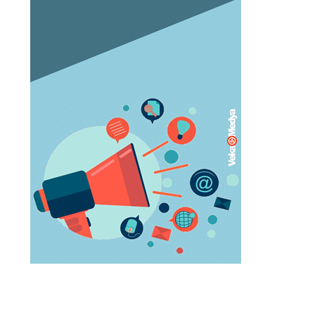
Orgazm olan kadınlar daha çabuk
hamile kalıyor
May 05, 2023