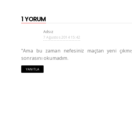
1 YORUM
Adsız
7 Ağustos 2014 15:42
"Ama bu zaman nefesiniz maçtan yeni çıkmış 
sonrasını okumadım.
YANITLA