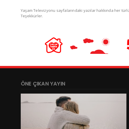
Yaşam Televizyonu sayfalarındaki yazılar hakkında her türlü e
Teşekkürler.
ÖNE ÇIKAN YAYIN