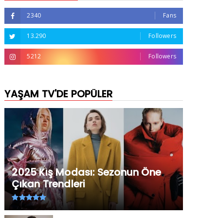
2340
Fans
13.290
Followers
5212
Followers
YAŞAM TV'DE POPÜLER
2025 Kış Modası: Sezonun Öne
Çıkan Trendleri