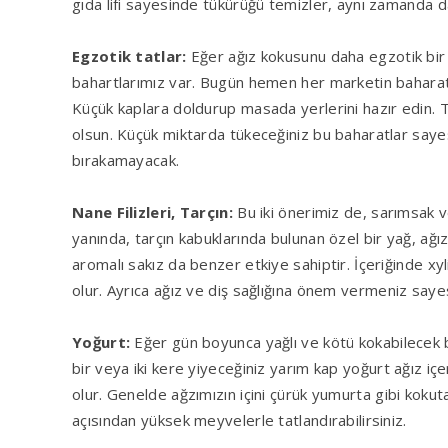
gıda lifi sayesinde tükürüğü temizler, aynı zamanda dam
Egzotik tatlar:
Eğer ağız kokusunu daha egzotik bir 
bahartlarımız var. Bugün hemen her marketin baharat 
Küçük kaplara doldurup masada yerlerini hazır edin. Tu
olsun. Küçük miktarda tükeceğiniz bu baharatlar saye
bırakamayacak.
Nane Filizleri, Tarçın:
Bu iki önerimiz de, sarımsak v
yanında, tarçın kabuklarında bulunan özel bir yağ, ağı
aromalı sakız da benzer etkiye sahiptir. İçeriğinde xyl
olur. Ayrıca ağız ve diş sağlığına önem vermeniz sayes
Yoğurt:
Eğer gün boyunca yağlı ve kötü kokabilecek be
bir veya iki kere yiyeceğiniz yarım kap yoğurt ağız i
olur. Genelde ağzımızın içini çürük yumurta gibi kokut
açısından yüksek meyvelerle tatlandırabilirsiniz.