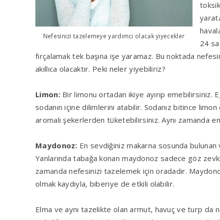
toksik
yarata
haval
Nefesinizi tazelemeye yardımcı olacak yiyecekler
24 sa
fırçalamak tek başına işe yaramaz. Bu noktada nefesi
akıllıca olacaktır. Peki neler yiyebiliriz?
Limon:
Bir limonu ortadan ikiye ayırıp emebilirsiniz
sodanın içine dilimlerini atabilir. Sodanız bitince limon 
aromalı şekerlerden tüketebilirsiniz. Aynı zamanda en 
Maydonoz:
En sevdiğiniz makarna sosunda bulunan v
Yanlarında tabağa konan maydonoz sadece göz zevkin
zamanda nefesinizi tazelemek için oradadır. Maydono
olmak kaydıyla, biberiye de etkili olabilir.
Elma ve aynı tazelikte olan armut, havuç ve turp da n