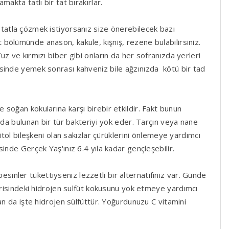
akta tatlı bir tat bırakırlar.
tatla çözmek istiyorsanız size önerebilecek bazı
bölümünde anason, kakule, kişniş, rezene bulabilirsiniz.
z ve kırmızı biber gibi onların da her sofranızda yerleri
sinde yemek sonrası kahveniz bile ağzınızda kötü bir tad
e soğan kokularına karşı birebir etkildir. Fakt bunun
zda bulunan bir tür bakteriyi yok eder. Tarçın veya nane
itol bileşkeni olan sakızlar çürüklerini önlemeye yardımcı
inde Gerçek Yaş'ınız 6.4 yıla kadar gençleşebilir.
sinler tükettiyseniz lezzetli bir alternatifiniz var. Günde
çerisindeki hidrojen sulfüt kokusunu yok etmeye yardımcı
an da işte hidrojen sülfüttür. Yoğurdunuzu C vitamini