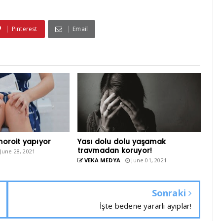
Pinterest
Email
moroit yapıyor
Yası dolu dolu yaşamak
travmadan koruyor!
June 28, 2021
VEKA MEDYA
June 01, 2021
Sonraki
İşte bedene yararlı ayıplar!