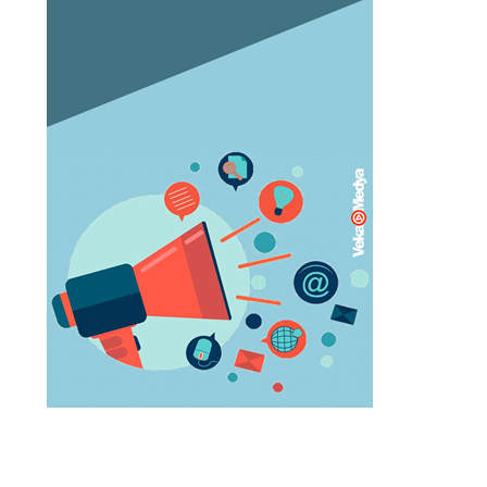
Orgazm olan kadınlar daha çabuk
hamile kalıyor
May 05, 2023