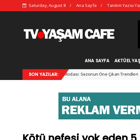
Saturday, August 8
Ana Sayfa
Tanıtım Yazısı Ya
ANA SAYFA
AKTÜEL YA
SON YAZILAR:
2025 Kış Modası: Sezonun Öne Çıkan Trendleri
Advertorial
K
Kötü nefesi yok eden 5