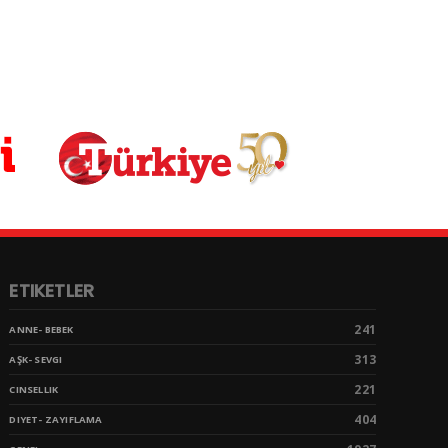
ETIKETLER
241
ANNE- BEBEK
313
AŞK- SEVGI
221
CINSELLIK
404
DIYET- ZAYIFLAMA