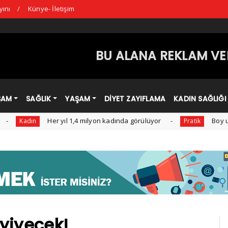
yını
Künye- İletişim
BU ALANA REKLAM VER
ŞAM
SAĞLIK
YAŞAM
DİYET ZAYIFLAMA
KADIN SAĞLIĞI
Her yıl 1,4 milyon kadında görülüyor
Boy uzamasın
adın
Pratik
 yiyecek!