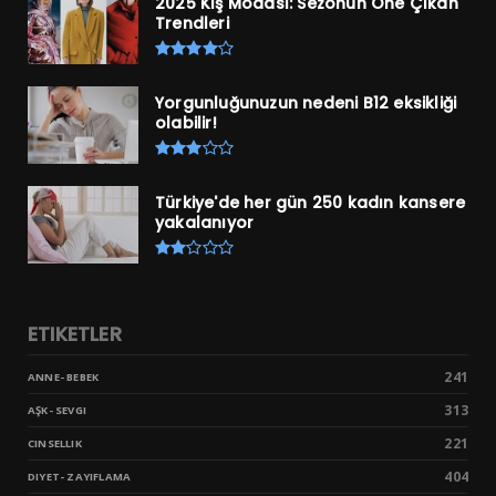
2025 Kış Modası: Sezonun Öne Çıkan
Trendleri
Yorgunluğunuzun nedeni B12 eksikliği
olabilir!
Türkiye'de her gün 250 kadın kansere
yakalanıyor
ETIKETLER
241
ANNE- BEBEK
313
AŞK- SEVGI
221
CINSELLIK
404
DIYET- ZAYIFLAMA