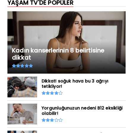
YAŞAM TV'DE POPÜLER
Kadın kanserlerinin 8 belirtisine
dikkat
Dikkat! soğuk hava bu 3 ağrıyı
tetikliyor!
Yorgunluğunuzun nedeni B12 eksikliği
olabilir!