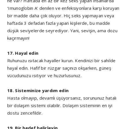
ne var? Haftada en az bir kez seks yapan insanlarda
‘Imunoglobin A’ denilen ve enfeksiyonlara karşı koruyan
bir madde daha çok oluyor. Hiç seks yapmayan veya
haftada 3 defadan fazla yapan kişilerde, bu madde
düşük seviyelerde seyrediyor. Yani, sevişin, ama dozu
kaçırmayın!
17. Hayal edin
Ruhunuzu ısıtacak hayaller kurun. Kendinizi bir sahilde
hayal edin. Hafif bir rüzgar saçınızı okşarken, güneş
vücudunuzu ısıtıyor ve huzurlusunuz.
18. Sisteminize yardım edin
Hasta olmayıp, devamlı üşüyorsanız, sorununuz hatalı
bir dolaşım sistemi olabilir. Dolaşım sisteminin en iyi
dostu zencefildir.
19. Bir hedef belirleyin