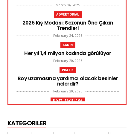
March 04, 2025
ADVERTORIAL
2025 Kış Modası: Sezonun Öne Çıkan
Trendleri
February 24, 2025
KADIN
Her yıl 1,4 milyon kadında görülüyor
February 20, 2025
PRATIK
Boy uzamasına yardımcı olacak besinler
nelerdir?
February 20, 2025
DIYET- ZAYIFLAMA
Başarılı diyet sürdürülebilir olandır
February 10, 2025
KATEGORILER
GENEL