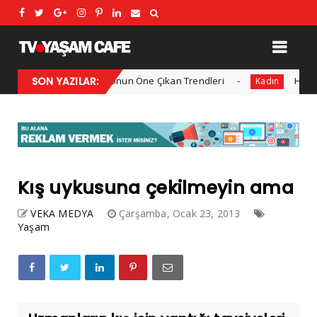
 Kış Modası: Sezonun Öne Çıkan Trendleri
SON YAZILAR:
Her yıl 1,4 mi
Kadın
Kış uykusuna çekilmeyin ama
VEKA MEDYA
Çarşamba, Ocak 23, 2013
Yaşam