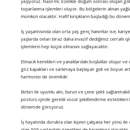
yaşıyoruz. Nasıl mı; özelikle doğum sonrası oluşan gö
toparlanma işlemleri oluyor. Bu bölgelerin alınan ya
mümkün olacaktır. Hafif kırışıkların başladığı bu dönem
İş yaşantısında olan orta yaş genç hanımlar ise; kariyer
yaşlarda onları biraz daha invazif dediğimiz cerrahi iş
işlemlerin hep küçük olmasını sağlayacaktır.
Elmacık kemikleri ve yanaklardaki boşluklar oluşur ve 
göz kapakları ve sarkmaya başlayan gıdı ve boyun artık 
harmonisi de önemlidir.
Birbiri ile uyumlu alın, burun ve çene şekli sağlanmalıd
postürü içinde gerekli vücut şekillendirme estetikleri
dönemde görüyoruz.
İş hayatında dorukta olan kişinin çalışana her yönü ile
olan 50′li yaşlardaki özentileri de kaçınılmaz olacaktı