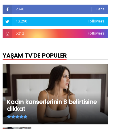
2340
Fans
13.290
Followers
5212
Followers
YAŞAM TV'DE POPÜLER
Kadın kanserlerinin 8 belirtisine
dikkat