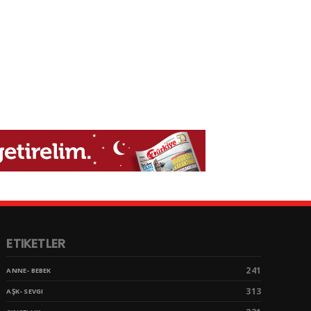
ETIKETLER
241
ANNE- BEBEK
313
AŞK- SEVGI