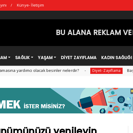
yını
Künye- İletişim
BU ALANA REKLAM VER
ŞAM
SAĞLIK
YAŞAM
DİYET ZAYIFLAMA
KADIN SAĞLIĞI
yardımcı olacak besinler nelerdir?
Başarılı di
Diyet- Zayıflama
rünümünüzü yenileyin