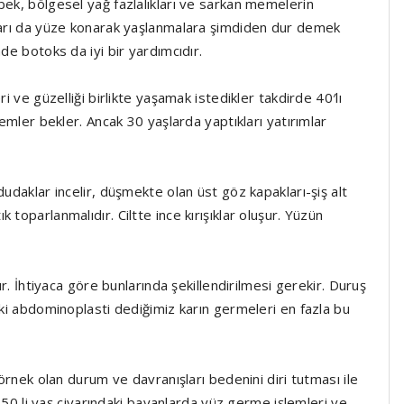
bek, bölgesel yağ fazlalıkları ve sarkan memelerin
ğları da yüze konarak yaşlanmalara şimdiden dur demek
de botoks da iyi bir yardımcıdır.
i ve güzelliği birlikte yaşamak istedikler takdirde 40′lı
lemler bekler. Ancak 30 yaşlarda yaptıkları yatırımlar
dudaklar incelir, düşmekte olan üst göz kapakları-şiş alt
toparlanmalıdır. Ciltte ince kırışıklar oluşur. Yüzün
ır. İhtiyaca göre bunlarında şekillendirilmesi gerekir. Duruş
 ki abdominoplasti dediğimiz karın germeleri en fazla bu
 örnek olan durum ve davranışları bedenini diri tutması ile
r. 50 li yaş civarındaki bayanlarda yüz germe işlemleri ve