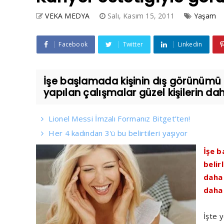
VEKA MEDYA
Salı, Kasım 15, 2011
Yaşam
Facebook
Twitter
Linkedin
İşe başlamada kişinin dış görünümü iş
yapılan çalışmalar güzel kişilerin dah
Lionel Messi İmzalı Formanız Bitget’ten!
Her 4 kadından 3'ü bu belirtileri yaşıyor
İşe b
belir
daha 
daha 
İşte 