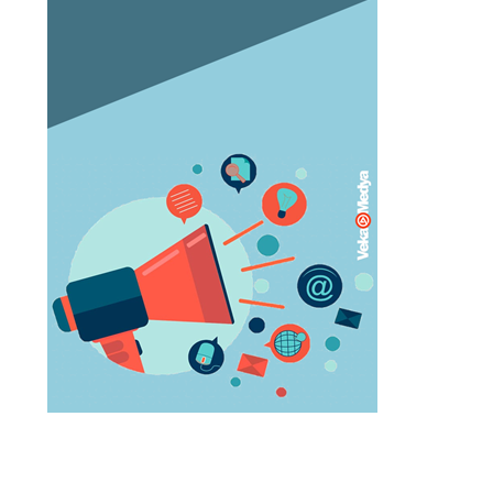
Orgazm olan kadınlar daha çabuk
hamile kalıyor
May 05, 2023