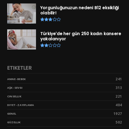
Yorgunluğunuzun nedeni B12 eksikliği
olabilir!
Türkiye'de her gün 250 kadın kansere
yakalanıyor
ETIKETLER
241
ANNE- BEBEK
313
AŞK- SEVGI
221
CINSELLIK
404
DIYET- ZAYIFLAMA
1927
GENEL
502
GÜZELLIK