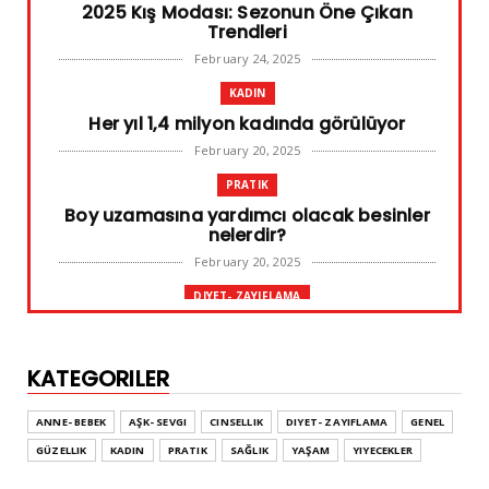
2025 Kış Modası: Sezonun Öne Çıkan
Trendleri
February 24, 2025
KADIN
Her yıl 1,4 milyon kadında görülüyor
February 20, 2025
PRATIK
Boy uzamasına yardımcı olacak besinler
nelerdir?
February 20, 2025
DIYET- ZAYIFLAMA
Başarılı diyet sürdürülebilir olandır
February 10, 2025
KATEGORILER
GENEL
Leke ve çatlak tedavisinde radyofrekans
ANNE- BEBEK
AŞK- SEVGI
CINSELLIK
DIYET- ZAYIFLAMA
GENEL
yöntemi
GÜZELLIK
KADIN
PRATIK
SAĞLIK
YAŞAM
YIYECEKLER
February 02, 2025