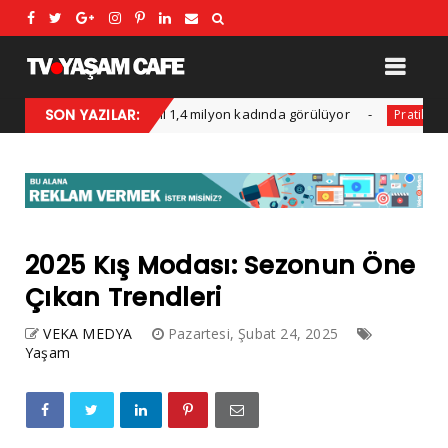
SON YAZILAR:
Her yıl 1,4 milyon kadında görülüyor
Boy uz
Kadın
Pratik
2025 Kış Modası: Sezonun Öne
Çıkan Trendleri
VEKA MEDYA
Pazartesi, Şubat 24, 2025
Yaşam